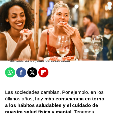
Cómo conseguir los huevos revueltos
perfectos
NovaMás
Barcelona
Publicado:
23 de junio de 2023, 15:58
Whatsapp
Facebook
X
Flipboard
Las sociedades cambian. Por ejemplo, en los
últimos años, hay
más consciencia en torno
a los hábitos saludables y el cuidado de
nuestra salud física y mental
. Tenemos