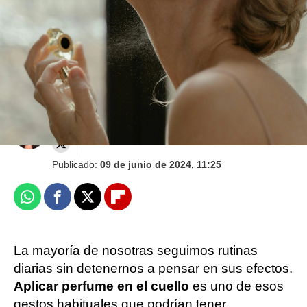
¿Es verdad que la colonia envejece la piel?
Ariadna Roca
Barcelona
Publicado:
09 de junio de 2024, 11:25
Whatsapp
Facebook
X
Flipboard
La mayoría de nosotras seguimos rutinas
diarias sin detenernos a pensar en sus efectos.
Aplicar perfume en el cuello
es uno de esos
gestos habituales que podrían tener