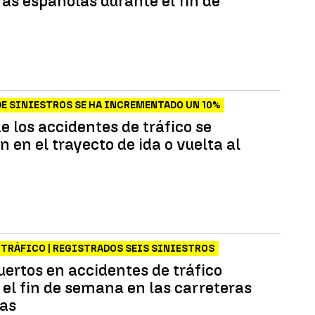
ras españolas durante el fin de
a
DE SINIESTROS SE HA INCREMENTADO UN 10%
e los accidentes de tráfico se
 en el trayecto de ida o vuelta al
 TRÁFICO | REGISTRADOS SEIS SINIESTROS
uertos en accidentes de tráfico
 el fin de semana en las carreteras
as