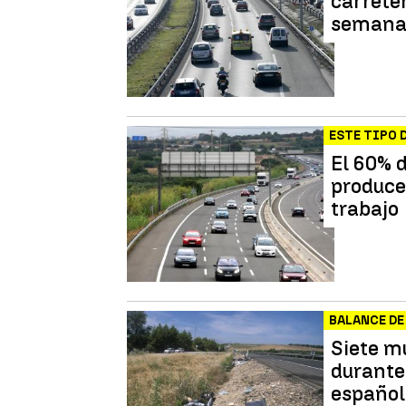
carrete
seman
ESTE TIPO 
El 60% d
producen
trabajo
BALANCE DE
Siete m
durante
español