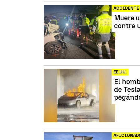
ACCIDENTE
Muere u
contra 
EE.UU.
El homb
de Tesla
pegándo
AFICIONADO