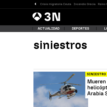
Crisis migratoria Ceuta
Incendio Grecia
Reino 
Antena
Noticias
3
ACTUALIDAD
DEPORTES
L
siniestros
¿Qué
SINIESTRO
Mueren 
helicóp
Arabia 
Busc