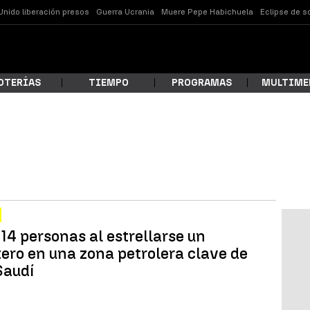
Unido liberación presos
Guerra Ucrania
Muere Pepe Habichuela
Eclipse de s
OTERÍAS
TIEMPO
PROGRAMAS
MULTIME
 estás buscando?
14 personas al estrellarse un
tero en una zona petrolera clave de
Saudí
ar