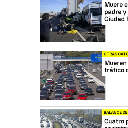
Muere e
padre y
Ciudad 
OTRAS CATO
Mueren 
tráfico 
BALANCE DE
Cuatro 