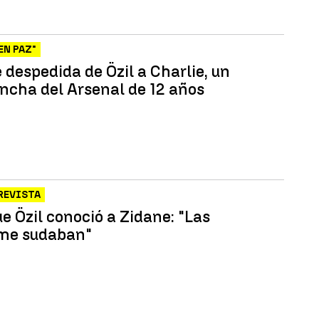
EN PAZ"
e despedida de Özil a Charlie, un
incha del Arsenal de 12 años
REVISTA
ue Özil conoció a Zidane: "Las
me sudaban"