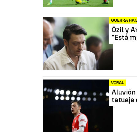
GUERRA HA
Özil y 
"Está ma
VIRAL
Aluvión 
tatuaje