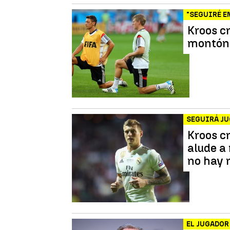
"SEGUIRÉ E
Kroos cr
montón 
SEGUIRÁ J
Kroos cr
alude a
no hay 
EL JUGADOR