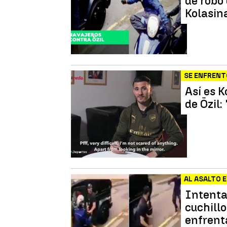
de robo
Kolasin
SE ENFRENT
Así es K
de Özil:
AL ASALTO 
Intenta
cuchill
enfrent