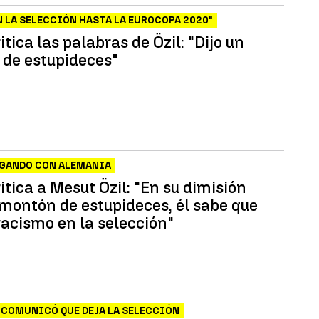
N LA SELECCIÓN HASTA LA EUROCOPA 2020"
itica las palabras de Özil: "Dijo un
de estupideces"
UGANDO CON ALEMANIA
itica a Mesut Özil: "En su dimisión
 montón de estupideces, él sabe que
racismo en la selección"
 COMUNICÓ QUE DEJA LA SELECCIÓN