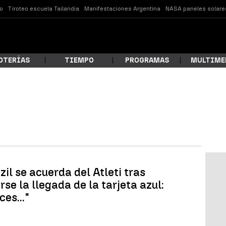
o
Tiroteo escuela Tailandia
Manifestaciones Argentina
NASA paneles solare
OTERÍAS
TIEMPO
PROGRAMAS
MULTIME
 estás buscando?
il se acuerda del Atleti tras
se la llegada de la tarjeta azul:
es..."
ar