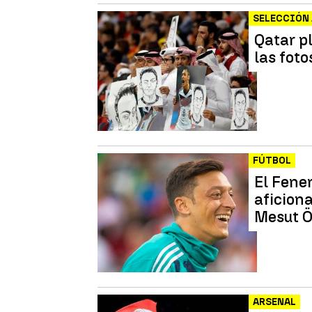
SELECCIÓN
Qatar p
las foto
FÚTBOL
El Fene
aficion
Mesut Öz
ARSENAL