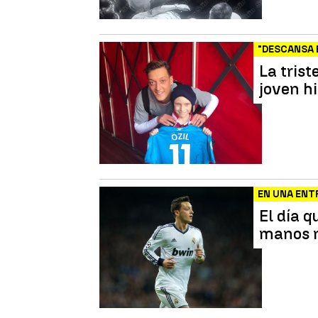
"DESCANSA 
La trist
joven h
EN UNA ENT
El día q
manos 