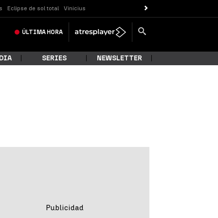
s
Eclipse de sol total
Vinicius
ÚLTIMA
HORA
DIA
SERIES
NEWSLETTER