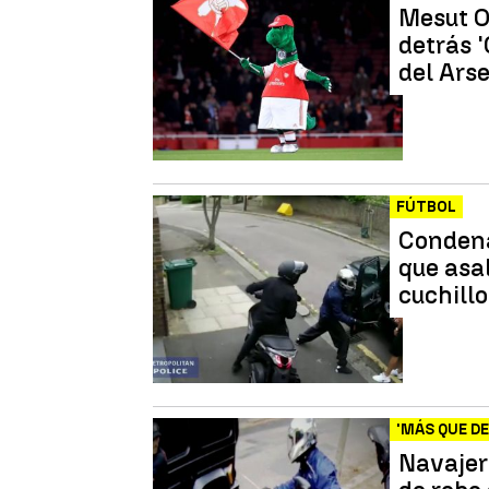
Mesut O
detrás 
del Ars
FÚTBOL
Condena
que asal
cuchill
'MÁS QUE D
Navajero