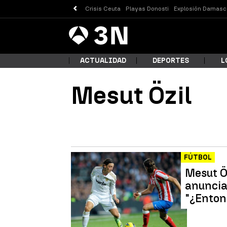
Crisis Ceuta
Playas Donosti
Explosión Damasc
Antena
Noticias
3
ACTUALIDAD
DEPORTES
L
Mesut Özil
¿Qué
FÚTBOL
Mesut Öz
anunciar
"¿Entonc
Busc