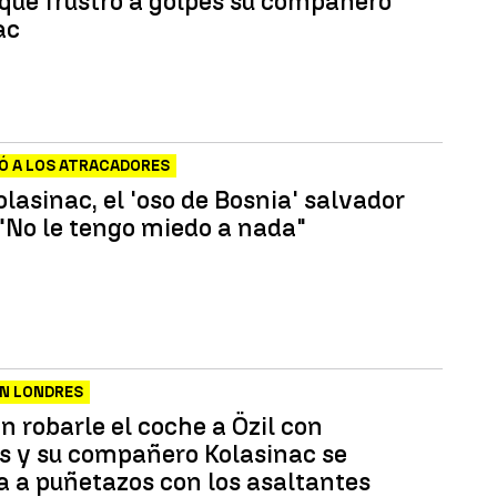
 que frustró a golpes su compañero
ac
Ó A LOS ATRACADORES
olasinac, el 'oso de Bosnia' salvador
 "No le tengo miedo a nada"
EN LONDRES
n robarle el coche a Özil con
os y su compañero Kolasinac se
a a puñetazos con los asaltantes