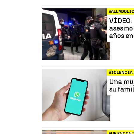
VALLADOLI
VÍDEO: 
asesino
años en
VIOLENCIA 
Una muj
su fami
FUE ENCONT