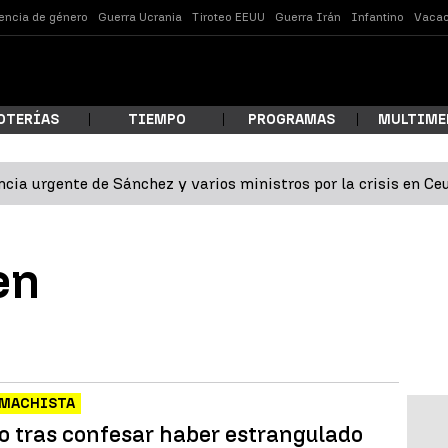
lencia de género
Guerra Ucrania
Tiroteo EEUU
Guerra Irán
Infantino
Vacac
OTERÍAS
TIEMPO
PROGRAMAS
MULTIME
cia urgente de Sánchez y varios ministros por la crisis en Ce
 estás buscando?
en
 MACHISTA
ar
o tras confesar haber estrangulado