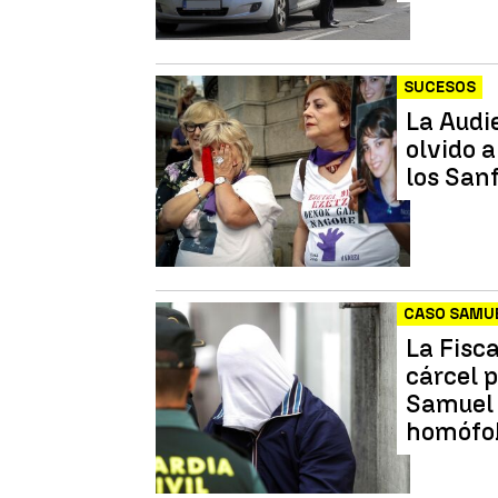
SUCESOS
La Audi
olvido 
los San
CASO SAMU
La Fisca
cárcel 
Samuel 
homófo