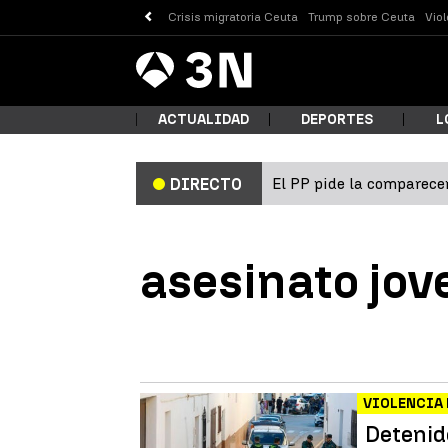
Crisis migratoria Ceuta
Trump sobre Ceuta
Vio
Antena
Noticias
3
ACTUALIDAD
DEPORTES
L
El PP pide la comparecen
DIRECTO
¿Qué
asesinato jov
VIOLENCIA
Busc
Detenid