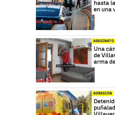
hasta l
en una 
ASESINATO
Una cám
de Vill
arma de
AGRESIÓN
Detenid
puñalad
Villave