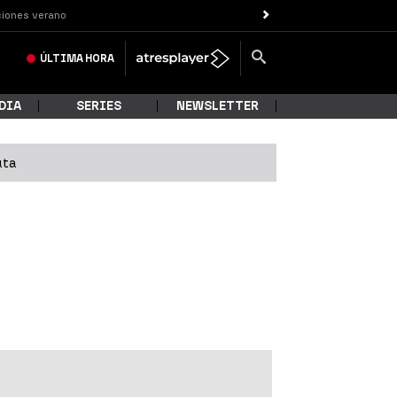
iones verano
ÚLTIMA
HORA
DIA
SERIES
NEWSLETTER
uta