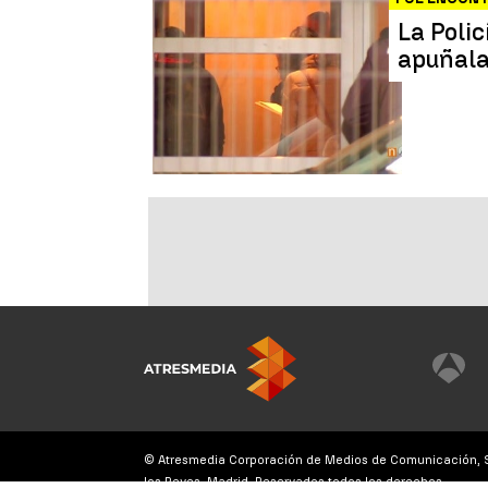
La Polic
apuñala
© Atresmedia Corporación de Medios de Comunicación, S.A
los Reyes, Madrid. Reservados todos los derechos