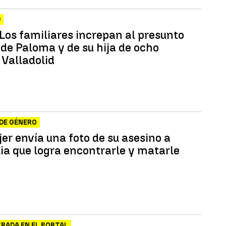
D
Los familiares increpan al presunto
 de Paloma y de su hija de ocho
 Valladolid
DE GÉNERO
er envía una foto de su asesino a
lia que logra encontrarle y matarle
RADA EN EL PORTAL