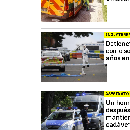
INGLATERR
Detiene
como so
años e
ASESINATO
Un homb
después
mantien
cadáve