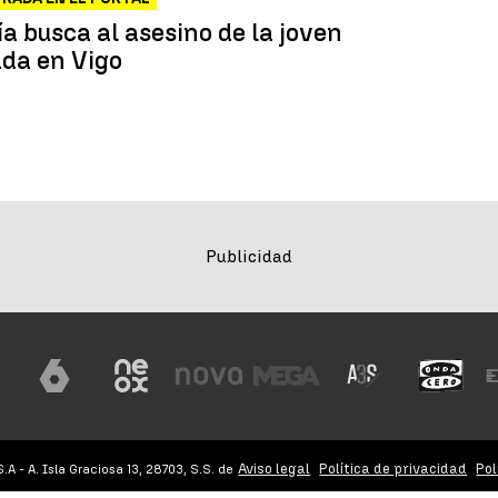
ía busca al asesino de la joven
da en Vigo
Aviso legal
Política de privacidad
Pol
 - A. Isla Graciosa 13, 28703, S.S. de