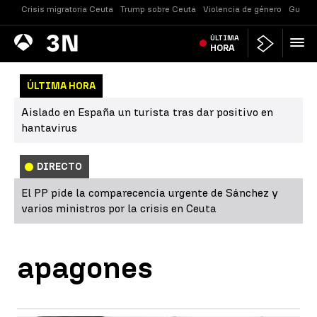
Crisis migratoria Ceuta
Trump sobre Ceuta
Violencia de género
Guerra
Antena
ÚLTIMA
Noticias
3
HORA
ÚLTIMA HORA
Aislado en España un turista tras dar positivo en
hantavirus
DIRECTO
El PP pide la comparecencia urgente de Sánchez y
varios ministros por la crisis en Ceuta
apagones