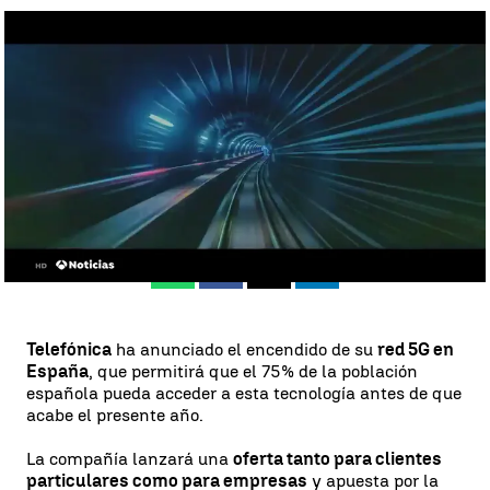
La red 5G de Telefónica ya está disponible en España |
Antena 3
Noticias
Antena 3 Noticias
Publicado:
01 de septiembre de 2020, 16:50
Whatsapp
Facebook
X
Linkedin
Telefónica
ha anunciado el encendido de su
red 5G en
España
, que permitirá que el 75% de la población
española pueda acceder a esta tecnología antes de que
acabe el presente año.
La compañía lanzará una
oferta tanto para clientes
particulares como para empresas
y apuesta por la