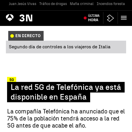
Juan Jesús Vivas
Tráfico de drogas
Mafia criminal
Incendios forestales
Antena
ÚLTIMA
Noticias
3
HORA
EN DIRECTO
Segundo día de controles a los viajeros de Italia
5G
La red 5G de Telefónica ya está
disponible en España
La compañía Telefónica ha anunciado que el
75% de la población tendrá acceso a la red
5G antes de que acabe el año.