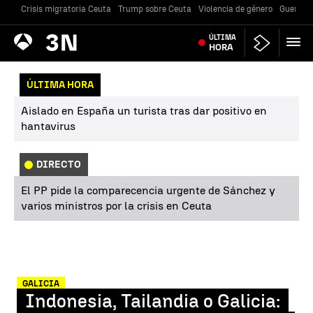
Crisis migratoria Ceuta
Trump sobre Ceuta
Violencia de género
Guerra U
Antena
ÚLTIMA
Noticias
3
HORA
ÚLTIMA HORA
Aislado en España un turista tras dar positivo en
hantavirus
DIRECTO
El PP pide la comparecencia urgente de Sánchez y
varios ministros por la crisis en Ceuta
GALICIA
Indonesia, Tailandia o Galicia: