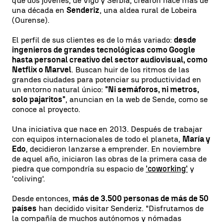
que dos jóvenes, de Vigo y Serbia, crearon hace más de
una década en
Senderiz
, una aldea rural de Lobeira
(Ourense).
El perfil de sus clientes es de lo más variado:
desde
ingenieros de grandes tecnológicas como Google
hasta personal creativo del sector audiovisual, como
Netflix o Marvel
. Buscan huir de los ritmos de las
grandes ciudades para potenciar su productividad en
un entorno natural único:
"Ni semáforos, ni metros,
solo pajaritos"
, anuncian en la web de Sende, como se
conoce al proyecto.
Una iniciativa que nace en 2013. Después de trabajar
con equipos internacionales de todo el planeta,
María y
Edo
, decidieron lanzarse a emprender. En noviembre
de aquel año, iniciaron las obras de la primera casa de
piedra que compondría su espacio de
'coworking'
y
'coliving'.
Desde entonces,
más de 3.500 personas de más de 50
países
han decidido visitar Senderiz. "Disfrutamos de
la compañía de muchos autónomos y nómadas