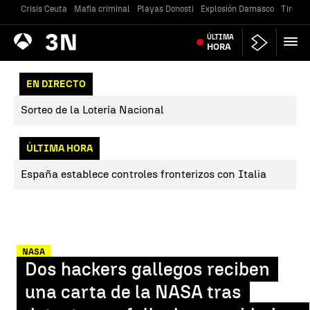
Crisis Ceuta
Mafia criminal
Playas Donosti
Explosión Damasco
Tiroteo
Antena
ÚLTIMA
Noticias
3
HORA
EN DIRECTO
Sorteo de la Lotería Nacional
ÚLTIMA HORA
España establece controles fronterizos con Italia
NASA
Dos hackers gallegos reciben
una carta de la NASA tras