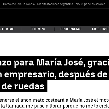
Tiroteo escuela Tailandia
Manifestaciones Argentina
NASA paneles solares
E
OTERÍAS
TIEMPO
PROGRAMAS
MULTIME
 estás buscando?
o para María José, graci
n empresario, después de 
a de ruedas
nerse el anonimato costeará a María José el motor
car
la llamada me puse a llorar porque no me lo creía