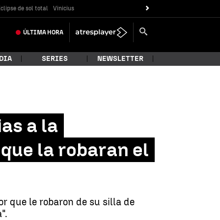
clipse de sol total
Vinicius
ÚLTIMA
HORA
DIA
SERIES
NEWSLETTER
as a la
que la robaran el
 que le robaron de su silla de
".