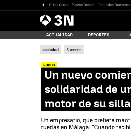
Crisis Ceuta
Playas Donosti
Explosión Damasco
Antena
Noticias
3
ACTUALIDAD
DEPORTES
L
sociedad
Sucesos
¿Qué
ROBOS
Un nuevo comienz
solidaridad de u
motor de su sill
Un empresario, que prefiere mante
Bus
ruedas en Málaga: "Cuando recibí 