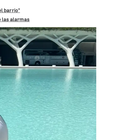
l barrio"
e las alarmas