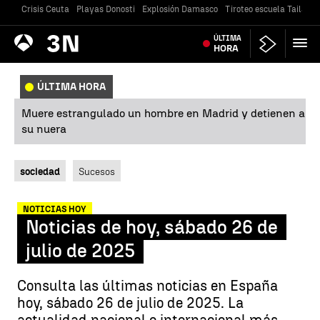
Crisis Ceuta
Playas Donosti
Explosión Damasco
Tiroteo escuela Tailandi
Antena
ÚLTIMA
Noticias
3
HORA
ÚLTIMA HORA
Muere estrangulado un hombre en Madrid y detienen a
su nuera
sociedad
Sucesos
NOTICIAS HOY
Noticias de hoy, sábado 26 de
julio de 2025
Consulta las últimas noticias en España
hoy, sábado 26 de julio de 2025. La