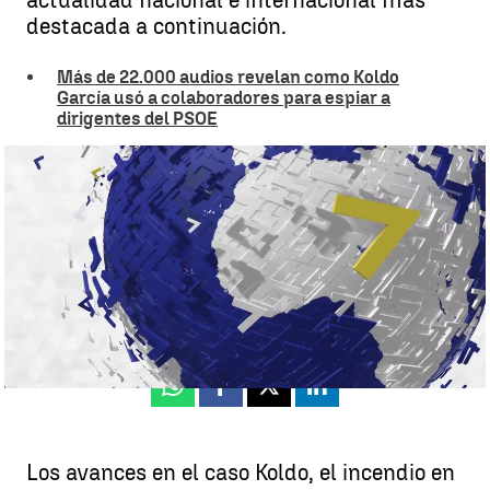
actualidad nacional e internacional más
destacada a continuación.
Más de 22.000 audios revelan como Koldo
García usó a colaboradores para espiar a
dirigentes del PSOE
Noticias de hoy, sábado 26 de julio de 2025 |
SUMARIO
Antena 3 Noticias
Publicado:
26 de julio de 2025, 15:05
Whatsapp
Facebook
X
Linkedin
Los avances en el caso Koldo, el incendio en