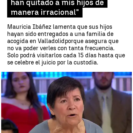
han quitado a mis hijos de
manera irracional"
Mauricia Ibáñez lamenta que sus hijos
hayan sido entregados a una familia de
acogida en Valladolid
porque asegura que
no va poder verles con tanta frecuencia.
Solo podrá visitarlos cada 15 días hasta que
se celebre el juicio por la custodia.
Mauricia, la madre de mellizos que dio a luz a los 64 años: "Me han
quitado a mis hijos de manera irracional" |
antena3.com
Madrid
Antena 3 Noticias
Publicado:
22 de mayo de 2018, 16:28