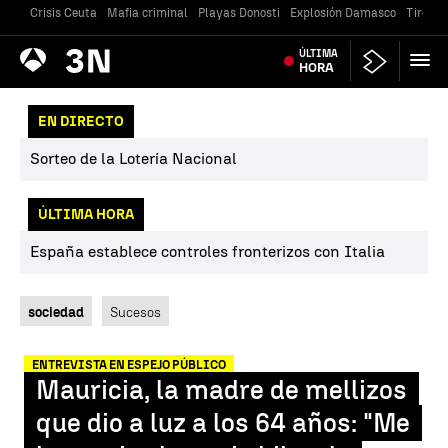
Crisis Ceuta
Mafia criminal
Playas Donosti
Explosión Damasco
Tiroteo
Antena
ÚLTIMA
Noticias
3
HORA
EN DIRECTO
Sorteo de la Lotería Nacional
ÚLTIMA HORA
España establece controles fronterizos con Italia
sociedad
Sucesos
ENTREVISTA EN ESPEJO PÚBLICO
Mauricia, la madre de mellizos
que dio a luz a los 64 años: "Me