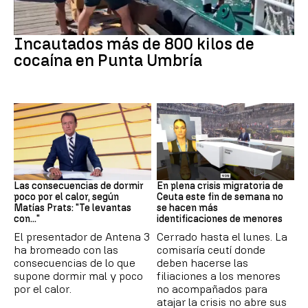
Tráfico de drogas
Incautados más de 800 kilos de
cocaína en Punta Umbría
Dormir
Crisis en Ceuta
Las consecuencias de dormir
En plena crisis migratoria de
poco por el calor, según
Ceuta este fin de semana no
Matías Prats: "Te levantas
se hacen más
con..."
identificaciones de menores
El presentador de Antena 3
Cerrado hasta el lunes. La
ha bromeado con las
comisaría ceutí donde
consecuencias de lo que
deben hacerse las
supone dormir mal y poco
filiaciones a los menores
por el calor.
no acompañados para
atajar la crisis no abre sus