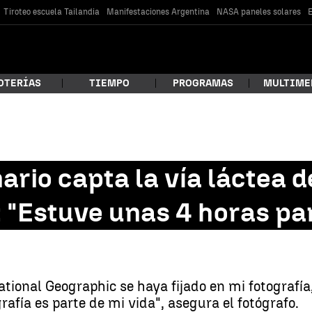
Tiroteo escuela Tailandia
Manifestaciones Argentina
NASA paneles solares
E
OTERÍAS
TIEMPO
PROGRAMAS
MULTIME
 estás buscando?
ario capta la vía láctea 
 "Estuve unas 4 horas pa
ational Geographic se haya fijado en mi fotografí
car
rafía es parte de mi vida", asegura el fotógrafo.