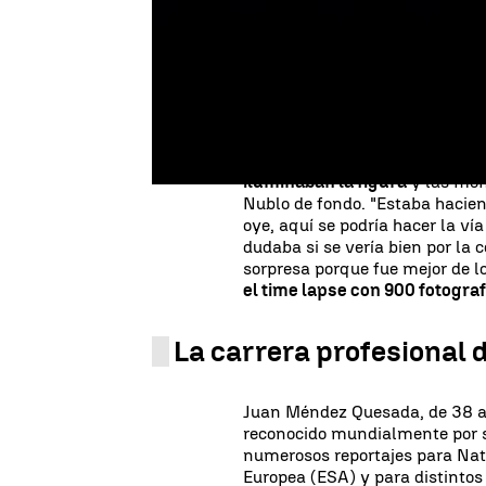
seguidores con un espectacula
mostrarte algo", así comienza 
sociales. Seguidamente la cá
Sagrado Corazón de Jesús, situ
Canaria, Artenara. La figura s
se ha convertido en un popular 
Desde allí, el fotógrafo canari
iluminaban la figura
y las mon
Nublo de fondo. "Estaba haciend
oye, aquí se podría hacer la ví
dudaba si se vería bien por la
sorpresa porque fue mejor de l
el time lapse con 900 fotograf
La carrera profesional
Juan Méndez Quesada, de 38 año
reconocido mundialmente por su
numerosos reportajes para Nat
Europea (ESA) y para distintos