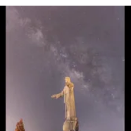
El time lapse que capta la vía láctea desde
Whatsapp
Facebook
X
Linkedin
 Méndez Quesada ha vuelto a sorprender a sus