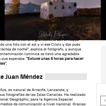
r
time lapse de la vía láctea.
"Ven, quiero
el vídeo que Méndez ha colgado en sus redes
mara muestra un plano del monumento del
ado en el municipio de más altitud de Gran
e encuentra
en lo alto de la montaña de La Cilla
y
mirador en la isla por sus vistas privilegiadas.
o captaba
un cielo brillante y lleno de estrellas que
tañas de la cumbre grancanaria con el Roque
o una foto con el sol y vi ese Cristo y dije pues
a láctea de noche", explica el fotógrafo, y aunque
 contaminación lumínica se llevó una agradable
o que esperaba:
"Estuve unas 4 horas para hacer
ías".
 de Juan Méndez
s, es natural de Arrecife, Lanzarote, y
s fotografías de las Islas Canarias. Ha realizado
ional Geographic, para la Agencia Espacial
 medios de comunicación a nivel nacional. Gracias