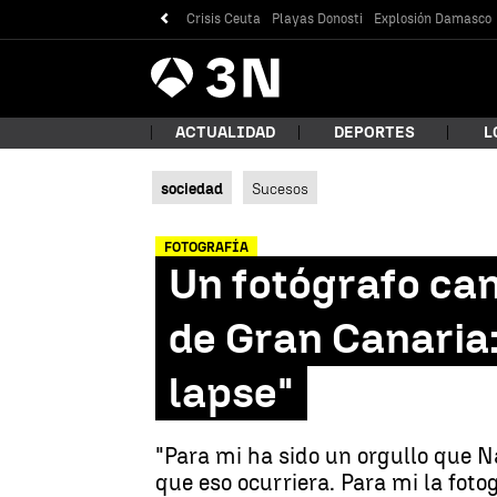
Crisis Ceuta
Playas Donosti
Explosión Damasco
Antena
Noticias
3
ACTUALIDAD
DEPORTES
L
sociedad
Sucesos
¿Qué
FOTOGRAFÍA
Un fotógrafo can
de Gran Canaria:
lapse"
"Para mi ha sido un orgullo que N
Bus
que eso ocurriera. Para mi la fotog