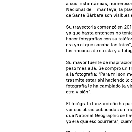
a sus instantáneas, numerosos 
Nacional de Timanfaya, la play
de Santa Bárbara son visibles 
Su trayectoria comenzó en 201
ya que hasta entonces no tení
hacer fotografías con su teléf
era yo el que sacaba las foto
los rincones de su isla y a foto
Su mayor fuente de inspiración 
paso más allá. Se compró un t
a la fotografía: "Para mi son 
trasmite estar ahí haciendo lo
fotografía le ha cambiado la vi
otra visión".
El fotógrafo lanzaroteño ha pa
ver sus obras publicadas en me
que National Geographic se hay
yo era que eso ocurriera", cue