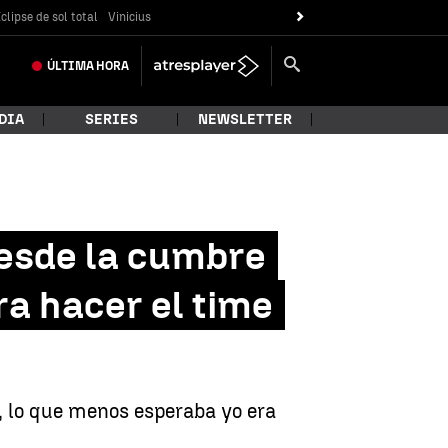
clipse de sol total
Vinicius
ÚLTIMA
HORA
DIA
SERIES
NEWSLETTER
desde la cumbre
ra hacer el time
a, lo que menos esperaba yo era