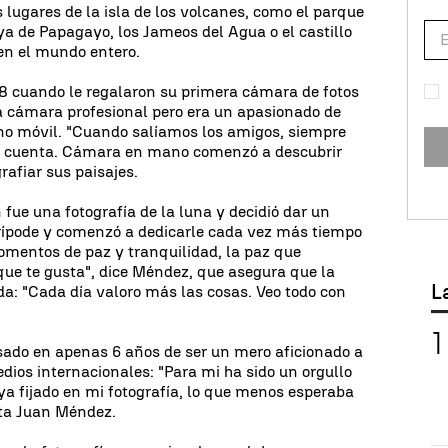
lugares de la isla de los volcanes, como el parque
a de Papagayo, los Jameos del Agua o el castillo
en el mundo entero.
8 cuando le regalaron su primera cámara de fotos
a cámara profesional pero era un apasionado de
ono móvil. "Cuando salíamos los amigos, siempre
s", cuenta. Cámara en mano comenzó a descubrir
grafiar sus paisajes.
fue una fotografía de la luna y decidió dar un
rípode y comenzó a dedicarle cada vez más tiempo
momentos de paz y tranquilidad, la paz que
 que te gusta", dice Méndez, que asegura que la
L
da: "Cada día valoro más las cosas. Veo todo con
sado en apenas 6 años de ser un mero aficionado a
dios internacionales: "Para mi ha sido un orgullo
a fijado en mi fotografía, lo que menos esperaba
nta Juan Méndez.