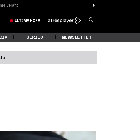
nes verano
ÚLTIMA
HORA
DIA
SERIES
NEWSLETTER
uta