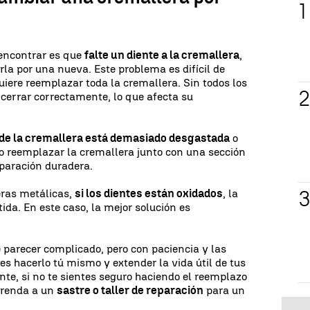
encontrar es que
falte un diente a la cremallera
,
rla por una nueva. Este problema es difícil de
iere reemplazar toda la cremallera. Sin todos los
 cerrar correctamente, lo que afecta su
or de la cremallera está demasiado desgastada
o
o reemplazar la cremallera junto con una sección
eparación duradera.
leras metálicas,
si los dientes están oxidados
, la
da. En este caso, la mejor solución es
parecer complicado, pero con paciencia y las
 hacerlo tú mismo y extender la vida útil de tus
nte, si no te sientes seguro haciendo el reemplazo
 prenda a un
sastre o taller de reparación
para un