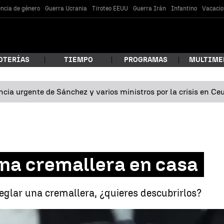
encia de género
Guerra Ucrania
Tiroteo EEUU
Guerra Irán
Infantino
Vacacio
OTERÍAS
TIEMPO
PROGRAMAS
MULTIME
cia urgente de Sánchez y varios ministros por la crisis en Ce
 estás buscando?
na cremallera en casa
reglar una cremallera, ¿quieres descubrirlos?
car