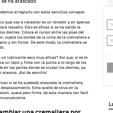
 se ha atascado.
odemos arreglarlo con estos sencillos consejos:
único que vas a necesitar es un tenedor y en apenas
rá resuelto. Esto es eficaz si se ha salido la
s dientes. Coloca el cursor entre las púas del
n, sujeta los bordes de la cinta de la cremallera e
pacio y sin forzar. De este modo, la cremallera se
do.
s un lubricante seco muy eficaz? Así que, si se te
a un lápiz y frota con la punta a lo largo de los
de en las partes donde se cruzan los dientes, ya
 atascos. ¡Así de sencillo!
eficaz si se ha quedado atascada la cremallera,
 desplazamiento. Echa aceite de oliva en la
esión, suave pero firme, de esta manera tan fácil
 inconveniente.
L
ambiar una cremallera por