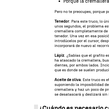
Porque la cremallera
Pero no te preocupes, porque p
Tenedor
. Para este truco, lo 
unos segundos, el problema esta
cremallera completamente de lo
tenedor. Una vez en esa posició
introdúcelos por el cursor, des
incorporará de nuevo al recorri
Lápiz
. ¿Sabías que el grafito e
ha atascado la cremallera, busc
dientes, por ambos lados. Inci
que es donde se suelen producir
Aceite de oliva
. Este truco es 
suponiendo la imposibilidad de
cremallera y haz un poco de pr
se desatascará y deslizará sin
¿Cuándo es necesario c