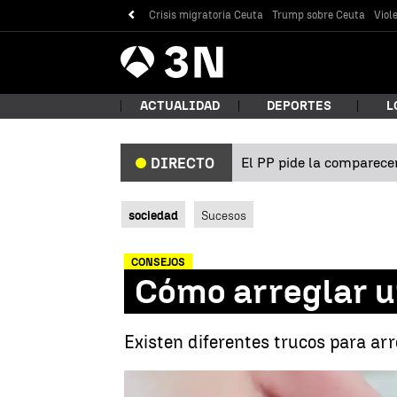
Crisis migratoria Ceuta
Trump sobre Ceuta
Viol
Antena
Noticias
3
ACTUALIDAD
DEPORTES
L
El PP pide la comparecen
DIRECTO
¿Qué
sociedad
Sucesos
CONSEJOS
Cómo arreglar u
Existen diferentes trucos para ar
Bus