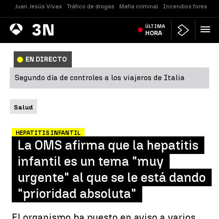
Juan Jesús Vivas
Tráfico de drogas
Mafia criminal
Incendios forestale
Antena
ÚLTIMA
Noticias
3
HORA
EN DIRECTO
Segundo día de controles a los viajeros de Italia
Salud
HEPATITIS INFANTIL
La OMS afirma que la hepatitis
infantil es un tema "muy
urgente" al que se le está dando
"prioridad absoluta"
El organismo ha puesto en aviso a varios