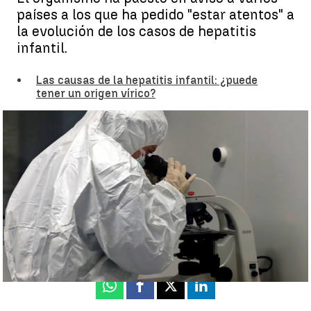
países a los que ha pedido "estar atentos" a
la evolución de los casos de hepatitis
infantil.
Las causas de la hepatitis infantil: ¿puede
tener un origen vírico?
La OMS afirma que la hepatitis infantil es un tema "muy
urgente" al que se le está dando "prioridad absoluta" |
EFE
Antena 3 Noticias
Actualizado:
03 de mayo de 2022, 10:50
Publicado:
02 de mayo de 2022, 19:45
Whatsapp
Facebook
X
Linkedin