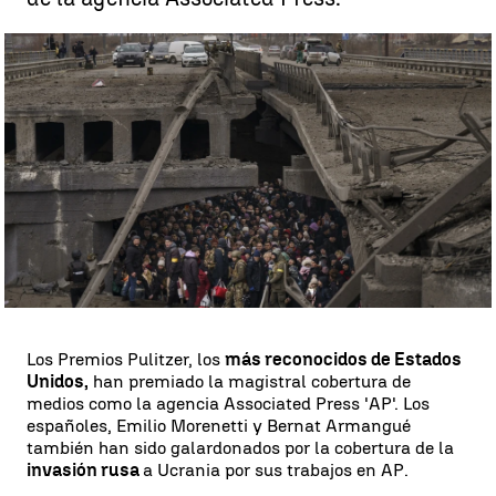
Las fotos del español, Emilio Morenetti |
Emilio Morenatti
Eva Navarro
Publicado:
09 de mayo de 2023, 22:47
Whatsapp
Facebook
X
Linkedin
Los Premios Pulitzer, los
más reconocidos de Estados
Unidos,
han premiado la magistral cobertura de
medios como la agencia Associated Press 'AP'. Los
españoles, Emilio Morenetti y Bernat Armangué
también han sido galardonados por la cobertura de la
invasión rusa
a Ucrania por sus trabajos en AP.