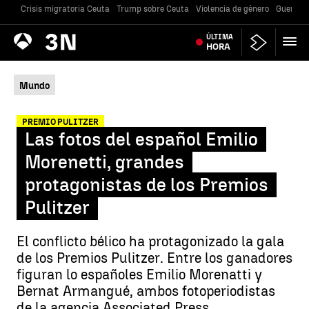
Crisis migratoria Ceuta
Trump sobre Ceuta
Violencia de género
Guerra U
Antena
ÚLTIMA
Noticias
3
HORA
Mundo
PREMIO PULITZER
Las fotos del español Emilio
Morenetti, grandes
protagonistas de los Premios
Pulitzer
El conflicto bélico ha protagonizado la gala
de los Premios Pulitzer. Entre los ganadores
figuran lo españoles Emilio Morenatti y
Bernat Armangué, ambos fotoperiodistas
de la agencia Associated Press.