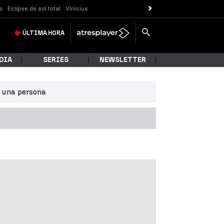
s
Eclipse de sol total
Vinicius
ÚLTIMA
HORA
DIA
SERIES
NEWSLETTER
e una persona