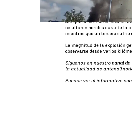
tras
el choque de un vehículo
deflagración en un
centro vet
Aunque el edificio se encontra
resultaron heridos durante la i
mientras que un tercero sufrió
La magnitud de la explosión g
observarse desde varios kilómet
Síguenos en nuestro
canal de
la actualidad de antena3not
Puedes ver el informativo co