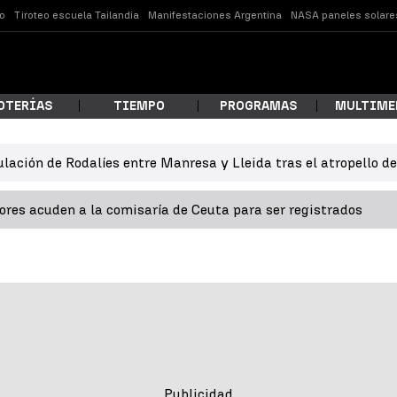
o
Tiroteo escuela Tailandia
Manifestaciones Argentina
NASA paneles solare
OTERÍAS
TIEMPO
PROGRAMAS
MULTIME
ulación de Rodalíes entre Manresa y Lleida tras el atropello d
 estás buscando?
res acuden a la comisaría de Ceuta para ser registrados
ar