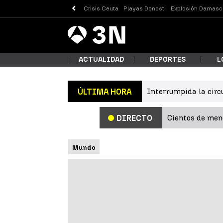
Crisis Ceuta
Playas Donosti
Explosión Damasc
Antena
Noticias
3
ACTUALIDAD
DEPORTES
L
Interrumpida la circ
ÚLTIMA HORA
¿Qué
Cientos de meno
DIRECTO
Mundo
Busc