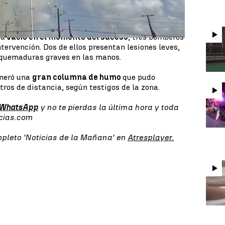
 contra una tubería de gas
. El impacto originó una
erinario
que estaba en fase de reconstrucción.
ba
vacío en el momento del suceso
, tres bomberos
ntervención. Dos de ellos presentan lesiones leves,
 quemaduras graves en las manos.
eneró una
gran columna de humo
que pudo
ros de distancia, según testigos de la zona.
 WhatsApp
y no te pierdas la última hora y toda
icias.com
mpleto 'Noticias de la Mañana' en
Atresplayer.