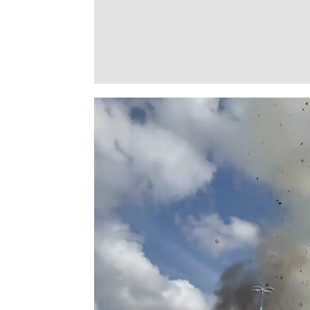
Explosión en un centro veterinario de Caro
EXPLOSIÓN
Explosión en un centro veteri
tres bomberos heridos
Un vehículo impactó contra una tubería de 
obras en Wilmington.
Celia de Santiago
Publicado:
20 de agosto de 2025, 09
Una fuerte explosión sacudió e