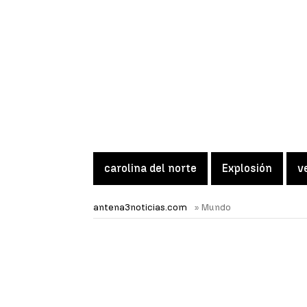
carolina del norte
Explosión
v
antena3noticias.com
» Mundo