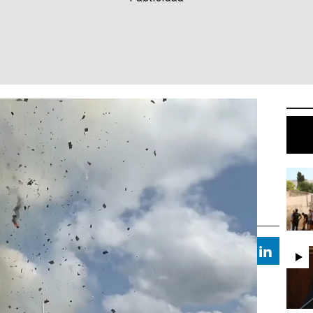
lina del Norte deja tres bomberos heridos |
Antena 3 Noticias
nario de Carolina del Norte deja
gas y provocó una deflagración en un edificio en
Whatsapp
Facebook
X
Linkedi
:42
ste lunes en Wilmington, en Carolina del Norte,