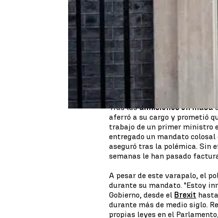
"Es triste tener que dejar el m
líder comienza ahora", con est
dejará su cargo
. No obstante,
británico hasta octubre, de for
Partido Conservador debería te
hablado con el partido para em
la próxima semana, hoy he nom
haya un nuevo líder", ha confi
Tras las
dimisiones en masa
d
aferró a su cargo y prometió qu
trabajo de un primer ministro e
entregado un mandato colosal e
aseguró tras la polémica. Sin 
semanas le han pasado factura
A pesar de este varapalo, el po
durante su mandato. "Estoy in
Gobierno, desde el
Brexit
hasta 
durante más de medio siglo. Re
propias leyes en el Parlamento