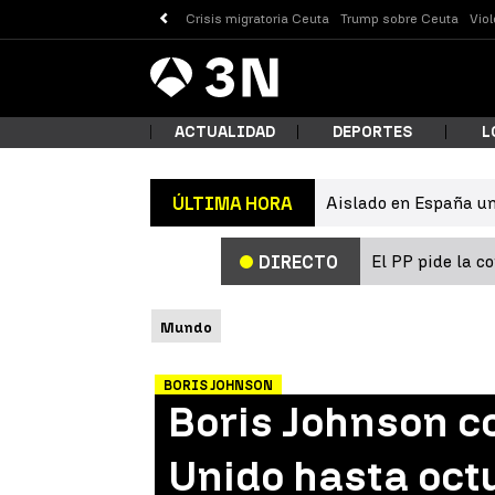
Crisis migratoria Ceuta
Trump sobre Ceuta
Vio
Antena
Noticias
3
ACTUALIDAD
DEPORTES
L
Aislado en España un
ÚLTIMA HORA
¿Qué
El PP pide la c
DIRECTO
Mundo
BORIS JOHNSON
Boris Johnson c
Busc
Unido hasta oct