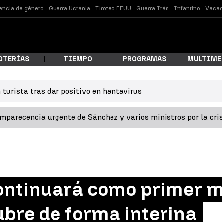
lencia de género
Guerra Ucrania
Tiroteo EEUU
Guerra Irán
Infantino
Vacac
OTERÍAS
TIEMPO
PROGRAMAS
MULTIME
 turista tras dar positivo en hantavirus
 estás buscando?
omparecencia urgente de Sánchez y varios ministros por la cri
ontinuará como primer mi
ar
ubre de forma interina