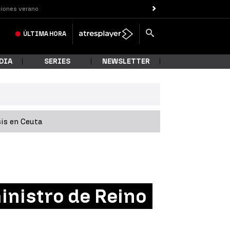
iones verano
ÚLTIMA
HORA
DIA
SERIES
NEWSLETTER
sis en Ceuta
nistro de Reino