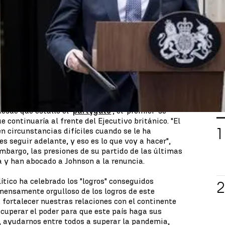
ejor trabajo del mundo. El proceso para elegir nuevo
as palabras
Boris Johnson
ha anunciado hoy que
 mantendrá sus funciones al frente del Gobierno
ma interina, mientras se elige a su sucesor. "El
ner nuevo líder y por tanto primer ministro. He
pezar el proceso y el calendario lo anunciaremos
brado un nuevo gabinete que dirigiré hasta que
rmado.
L
esde que estalló el '
partygate
', el 'premier' se
e continuaría al frente del Ejecutivo británico. "El
n circunstancias difíciles cuando se le ha
s seguir adelante, y eso es lo que voy a hacer",
embargo, las presiones de su partido de las últimas
 y han abocado a Johnson a la renuncia.
lítico ha celebrado los "logros" conseguidos
mensamente orgulloso de los logros de este
fortalecer nuestras relaciones con el continente
cuperar el poder para que este país haga sus
, ayudarnos entre todos a superar la pandemia,