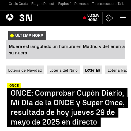
Crisis Ceuta
Playas Donosti
Explosión Damasco
Tiroteo escuela Tailandi
Antena
ÚLTIMA
Noticias
3
HORA
ÚLTIMA HORA
Muere estrangulado un hombre en Madrid y detienen a
su nuera
Lotería de Navidad
Lotería del Niño
Loterías
Lotería Nacio
ONCE
ONCE: Comprobar Cupón Diario,
Mi Día de la ONCE y Super Once,
resultado de hoy jueves 29 de
mayo de 2025 en directo