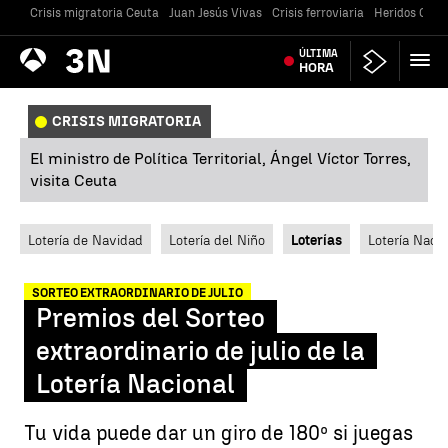
Crisis migratoria Ceuta
Juan Jesús Vivas
Crisis ferroviaria
Heridos Caste
Antena
ÚLTIMA
Noticias
3
HORA
CRISIS MIGRATORIA
El ministro de Política Territorial, Ángel Víctor Torres,
visita Ceuta
Lotería de Navidad
Lotería del Niño
Loterías
Lotería Nacio
SORTEO EXTRAORDINARIO DE JULIO
Premios del Sorteo
extraordinario de julio de la
Lotería Nacional
Tu vida puede dar un giro de 180º si juegas