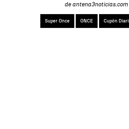
de antena3noticias.com
Super Once
ONCE
Cupón Diari