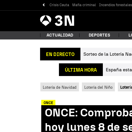
Crisis Ceuta
Mafia criminal
Incendios forestale
Antena
Noticias
3
ACTUALIDAD
DEPORTES
L
Sorteo de la Lotería Na
EN DIRECTO
¿Qué
España estab
ÚLTIMA HORA
Lotería de Navidad
Lotería del Niño
Loterí
ONCE
ONCE: Comprobar
Bus
hoy lunes 8 de s