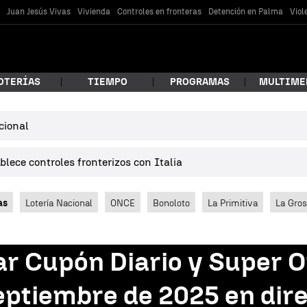
s
Juan Jesús Vivas
Vivienda
Controles en fronteras
Detención en Palma
Viol
OTERÍAS
TIEMPO
PROGRAMAS
MULTIME
cional
 estás buscando?
lece controles fronterizos con Italia
as
Lotería Nacional
ONCE
Bonoloto
La Primitiva
La Gro
 Cupón Diario y Super On
car
eptiembre de 2025 en dir