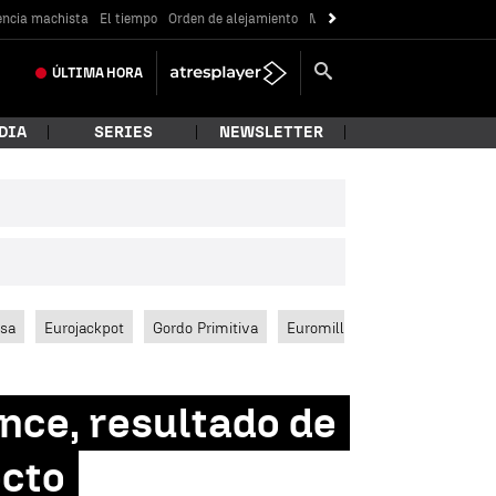
encia machista
El tiempo
Orden de alejamiento
Messi
ÚLTIMA
HORA
DIA
SERIES
NEWSLETTER
ssa
Eurojackpot
Gordo Primitiva
Euromillones
ce, resultado de
ecto