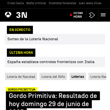
Crisis Ceuta
Mafia criminal
Incendios forestales
Juan Jesús Vivas
Vivi
Antena
ÚLTIMA
Noticias
3
HORA
EN DIRECTO
Sorteo de la Lotería Nacional
ÚLTIMA HORA
España establece controles fronterizos con Italia
Lotería de Navidad
Lotería del Niño
Loterías
Lotería Nacio
GORDO PRIMITIVA
Gordo Primitiva: Resultado de
hoy domingo 29 de junio de