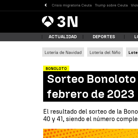
Crisis migratoria Ceuta
Trump sobre Ceuta
Vio
Antena
Noticias
3
ACTUALIDAD
DEPORTES
L
Lotería de Navidad
Lotería del Niño
Lote
¿Qué
BONOLOTO
Sorteo Bonoloto
febrero de 2023
El resultado del sorteo de la Bon
40 y 41, siendo el número complem
Busc