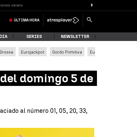
iones verano
ÚLTIMA
HORA
DIA
SERIES
NEWSLETTER
 Grossa
Eurojackpot
Gordo Primitiva
Euromillones
del domingo 5 de
aciado al número 01, 05, 20, 33,