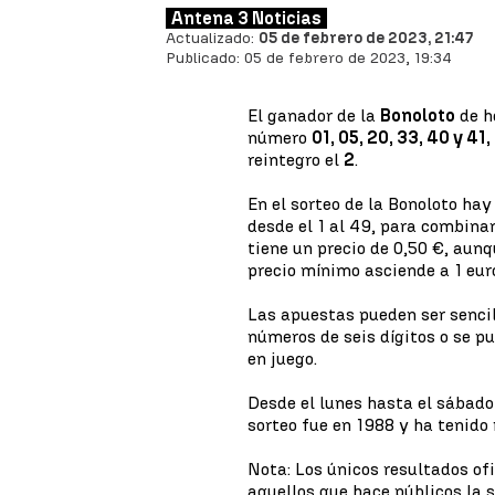
Antena 3 Noticias
Actualizado:
05 de febrero de 2023, 21:47
Publicado:
05 de febrero de 2023, 19:34
El ganador de la
Bonoloto
de h
número
01, 05, 20, 33, 40 y 41,
reintegro el
2
.
En el sorteo de la Bonoloto ha
desde el 1 al 49, para combinar
tiene un precio de 0,50 €, aunq
precio mínimo asciende a 1 eur
Las apuestas pueden ser sencil
números de seis dígitos o se 
en juego.
Desde el lunes hasta el sábado 
sorteo fue en 1988 y ha tenido 
Nota: Los únicos resultados ofi
aquellos que hace públicos la 