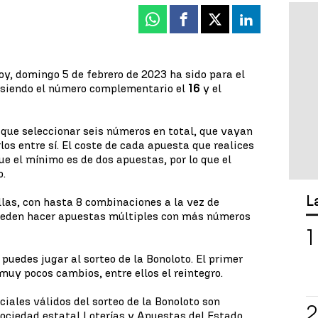
Whatsapp
Facebook
X
Linkedin
oy, domingo 5 de febrero de 2023 ha sido para el
siendo el número complementario el
16
y el
y que seleccionar seis números en total, que vayan
los entre sí. El coste de cada apuesta que realices
ue el mínimo es de dos apuestas, por lo que el
o.
L
las, con hasta 8 combinaciones a la vez de
pueden hacer apuestas múltiples con más números
puedes jugar al sorteo de la Bonoloto. El primer
muy pocos cambios, entre ellos el reintegro.
ciales válidos del sorteo de la Bonoloto son
sociedad estatal Loterías y Apuestas del Estado.