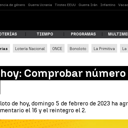
lencia de género
Guerra Ucrania
Tiroteo EEUU
Guerra Irán
Infantino
Vacac
OTERÍAS
TIEMPO
PROGRAMAS
MULTIME
rías
Lotería Nacional
ONCE
Bonoloto
La Primitiva
La
 estás buscando?
 hoy: Comprobar número 
oloto de hoy, domingo 5 de febrero de 2023 ha agr
entario el 16 y el reintegro el 2.
ar