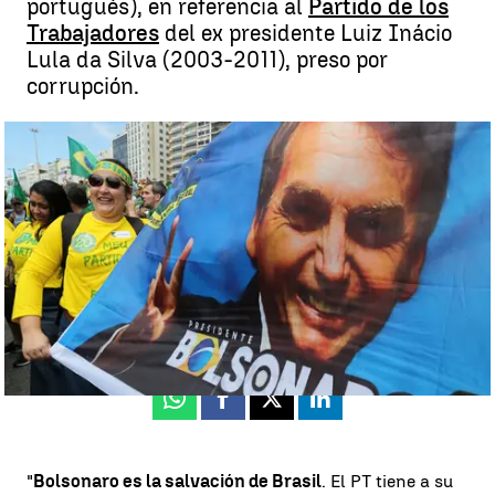
portugués), en referencia al
Partido de los
Trabajadores
del ex presidente Luiz Inácio
Lula da Silva (2003-2011), preso por
corrupción.
Miles de personas salen a las calles de Brasil en apoyo al
ultraderechista Bolsonaro y contra el Partido de los Trabajadores |
antena3noticias.com
Madrid
Antena 3 Noticias
Publicado:
21 de octubre de 2018, 20:10
Whatsapp
Facebook
X
Linkedin
"
Bolsonaro es la salvación de Brasil
. El PT tiene a su