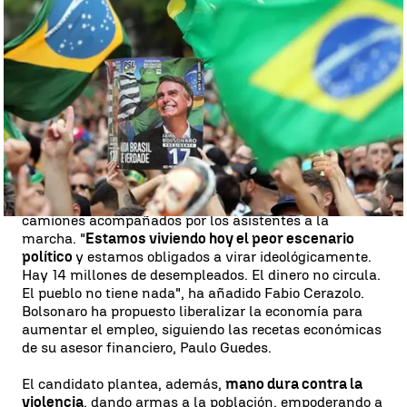
El ultraderechista Bolsonaro se queda a un paso de la Presidencia y
va a segunda vuelta con Haddad |
Europa Press
"La violencia está desatada. Los turistas ya no quieren
venir.
No pasa una semana sin que te roben.
Se
trafica con todo. Este es el único país del mundo que
libera criminales y homicidas, y ya estamos cansados
de eso", comenta Fabio Cerazolo, un joven comerciante
presente en la manifestación de Río.
A su espalda los organizadores del evento seguían
lanzando consignas. "¡Nuestra bandera jamás será
roja!", o "¡Lula está en la cárcel!", gritaban desde varios
camiones acompañados por los asistentes a la
marcha. "
Estamos viviendo hoy el peor escenario
político
y estamos obligados a virar ideológicamente.
Hay 14 millones de desempleados. El dinero no circula.
El pueblo no tiene nada", ha añadido Fabio Cerazolo.
Bolsonaro ha propuesto liberalizar la economía para
aumentar el empleo, siguiendo las recetas económicas
de su asesor financiero, Paulo Guedes.
El candidato plantea, además,
mano dura contra la
violencia
, dando armas a la población, empoderando a