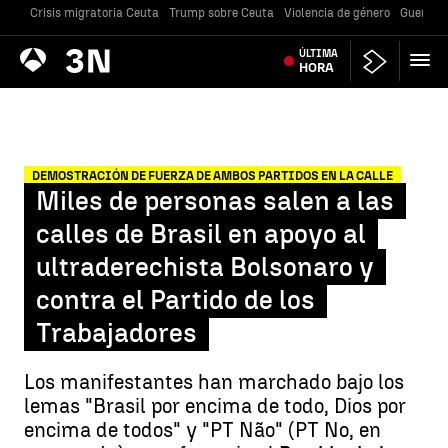
Crisis migratoria Ceuta
Trump sobre Ceuta
Violencia de género
Guerra U
Antena
ÚLTIMA
Noticias
3
HORA
DEMOSTRACIÓN DE FUERZA DE AMBOS PARTIDOS EN LA CALLE
Miles de personas salen a las
calles de Brasil en apoyo al
ultraderechista Bolsonaro y
contra el Partido de los
Trabajadores
Los manifestantes han marchado bajo los
lemas "Brasil por encima de todo, Dios por
encima de todos" y "PT Não" (PT No, en