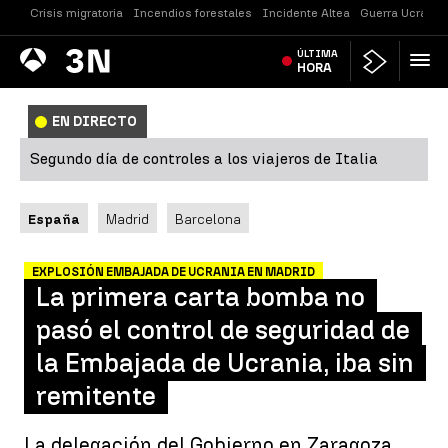
Crisis migratoria
Incendios forestales
Incidente Altea
Guerra Ucrania
Antena
ÚLTIMA
Noticias
3
HORA
EN DIRECTO
Segundo día de controles a los viajeros de Italia
España
Madrid
Barcelona
EXPLOSIÓN EMBAJADA DE UCRANIA EN MADRID
La primera carta bomba no
pasó el control de seguridad de
la Embajada de Ucrania, iba sin
remitente
La delegación del Gobierno en Zaragoza