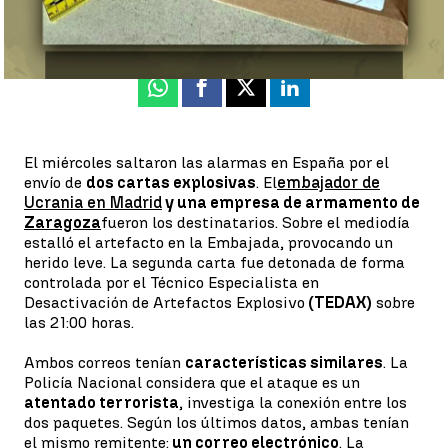
Luis Alcantud
Publicado:
01 de diciembre de 2022, 08:34
Whatsapp
Facebook
X
Linkedin
El miércoles saltaron las alarmas en España por el
envío de
dos cartas explosivas
. El
embajador de
Ucrania en Madrid
y una empresa de armamento de
Zaragoza
fueron los destinatarios. Sobre el mediodía
estalló el artefacto en la Embajada, provocando un
herido leve. La segunda carta fue detonada de forma
controlada por el Técnico Especialista en
Desactivación de Artefactos Explosivo
(TEDAX)
sobre
las 21:00 horas.
Ambos correos tenían
características similares
. La
Policía Nacional considera que el ataque es un
atentado terrorista
, investiga la conexión entre los
dos paquetes. Según los últimos datos, ambas tenían
el mismo remitente:
un correo electrónico
. La