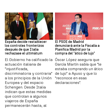
CRISIS MIGRATORIA
PSOE MADRID
España decide restablecer
El PSOE de Madrid
los controles fronterizos
denunciará ante la Fiscalía a
después de que Italia
Planifica Madrid por la
rechazase el ultimátum
compra del "ático de lujo"
El Gobierno ha calificado la
Óscar López asegura que
actuación italiana de
García Martín sabía que "le
"injustificada,
estaba comprando un ático
discriminatoria y contraria"
de lujo" a Ayuso y que lo
a los principios de la Unión
"reconoce en esas
Europea y del espacio
declaraciones".
Schengen. Desde Italia
indican que estas medidas
que controlan a algunos
viajeros de España
permanecerán hasta, al