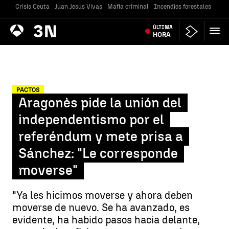
Crisis Ceuta
Juan Jesús Vivas
Mafia criminal
Incendios forestales
Vivi
Antena
ÚLTIMA
Noticias
3
HORA
PACTOS
Aragonès pide la unión del
independentismo por el
referéndum y mete prisa a
Sánchez: "Le corresponde
moverse"
"Ya les hicimos moverse y ahora deben
moverse de nuevo. Se ha avanzado, es
evidente, ha habido pasos hacia delante,