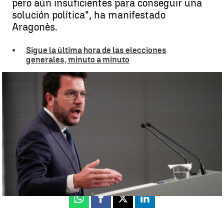
pero aún insuficientes para conseguir una
solución política", ha manifestado
Aragonès.
Sigue la última hora de las elecciones
generales, minuto a minuto
Aragonès pide la unión del independentismo por el referéndum |
EFE
Álvaro Perreau
Actualizado:
01 de agosto de 2023, 21:32
Publicado:
01 de agosto de 2023, 14:08
Whatsapp
Facebook
X
Linkedin