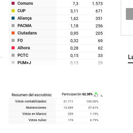
Comuns
7,3
1.573
CUP
3,11
671
Aliança
1,62
351
PACMA
1,18
256
Ciutadans
0,95
205
FO
0,32
69
Alhora
0,28
62
PCTC
0,15
33
L
PUM+J
0,13
29
RECORTES CERO
0,13
28
IZQP - UNIDOS - DEf
0,06
13
Participación
62.38
%
Resumen del escrutinio:
4.7
%
Votos contabilizados:
21.711
100.00
%
Abstenciones:
13.089
37.61
%
Votos en blanco:
259
1.19
%
Votos nulos:
173
0.79
%