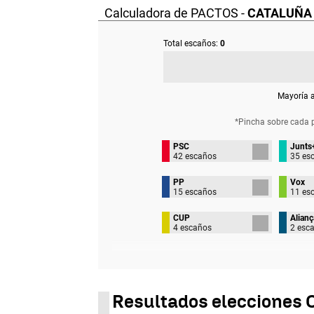
Calculadora de PACTOS -
CATALUÑA
Total escaños:
0
Mayoría 
*Pincha sobre cada 
PSC
Junts
42 escaños
35 es
PP
Vox
15 escaños
11 es
CUP
Alianç
4 escaños
2 esc
Resultados elecciones C