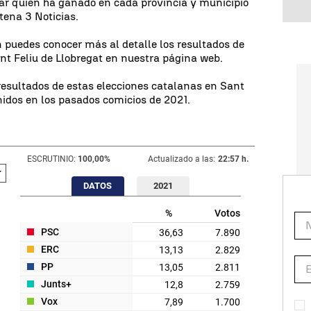
tar quién ha ganado en cada provincia y municipio
tena 3 Noticias.
 puedes conocer más al detalle los resultados de
nt Feliu de Llobregat en nuestra página web.
esultados de estas elecciones catalanas en Sant
enidos en los pasados comicios de 2021.
ESCRUTINIO:
100,00
%
Actualizado a las:
22:57 h.
DATOS
2021
%
Votos
PSC
36,63
7.890
ERC
13,13
2.829
PP
13,05
2.811
Junts+
12,8
2.759
Vox
7,89
1.700