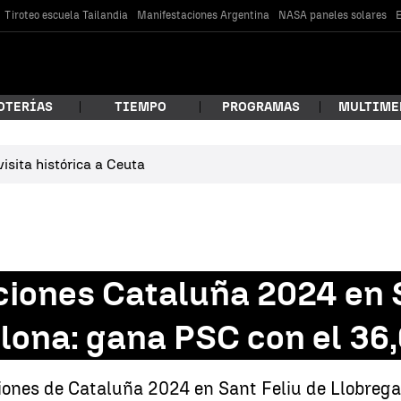
Tiroteo escuela Tailandia
Manifestaciones Argentina
NASA paneles solares
E
OTERÍAS
TIEMPO
PROGRAMAS
MULTIME
isita histórica a Ceuta
 estás buscando?
ciones Cataluña 2024 en S
lona: gana PSC con el 36,
car
ciones de Cataluña 2024 en Sant Feliu de Llobrega