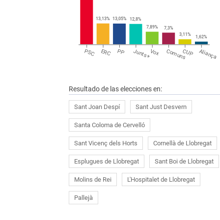
13,13
%
13,05
%
12,8
%
7,89
%
7,3
%
3,11
%
1,62
%
PSC
ERC
PP
Junts+
Vox
Comuns
CUP
Aliança
Resultado de las elecciones en:
Sant Joan Despí
Sant Just Desvern
Santa Coloma de Cervelló
Sant Vicenç dels Horts
Cornellà de Llobregat
Esplugues de Llobregat
Sant Boi de Llobregat
Molins de Rei
L'Hospitalet de Llobregat
Pallejà