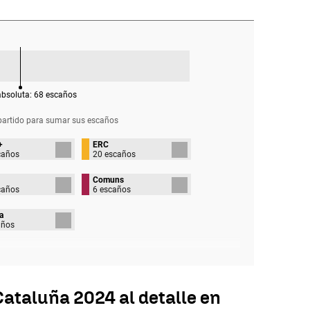
absoluta:
68
escaños
partido para sumar sus
escaños
+
ERC
caños
20 escaños
Comuns
caños
6 escaños
a
años
ataluña 2024 al detalle en