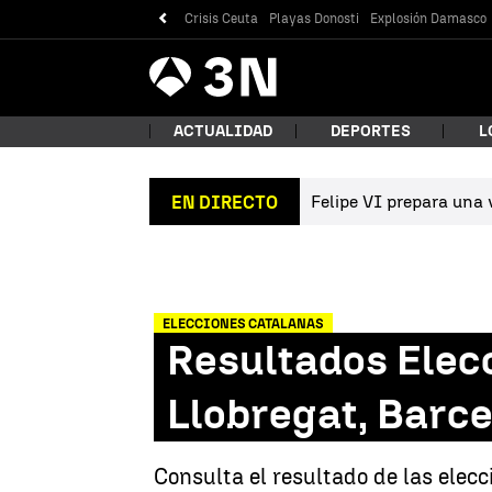
Crisis Ceuta
Playas Donosti
Explosión Damasco
Antena
Noticias
3
ACTUALIDAD
DEPORTES
L
Felipe VI prepara una v
EN DIRECTO
¿Qué
ELECCIONES CATALANAS
Resultados Elec
Llobregat, Barce
Bus
Consulta el resultado de las elec