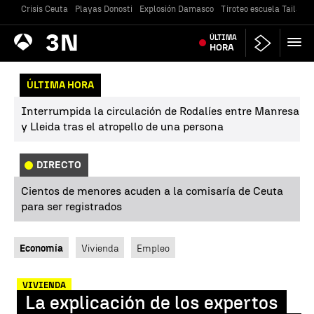
Crisis Ceuta
Playas Donosti
Explosión Damasco
Tiroteo escuela Tailandi
Antena
ÚLTIMA
Noticias
3
HORA
ÚLTIMA HORA
Interrumpida la circulación de Rodalíes entre Manresa
y Lleida tras el atropello de una persona
DIRECTO
Cientos de menores acuden a la comisaría de Ceuta
para ser registrados
Economía
Vivienda
Empleo
VIVIENDA
La explicación de los expertos