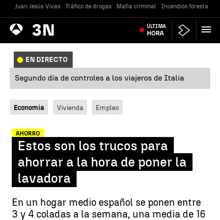
Juan Jesús Vivas
Tráfico de drogas
Mafia criminal
Incendios forestales
Antena
ÚLTIMA
Noticias
3
HORA
EN DIRECTO
Segundo día de controles a los viajeros de Italia
Economía
Vivienda
Empleo
AHORRO
Estos son los trucos para
ahorrar a la hora de poner la
lavadora
En un hogar medio español se ponen entre
3 y 4 coladas a la semana, una media de 16