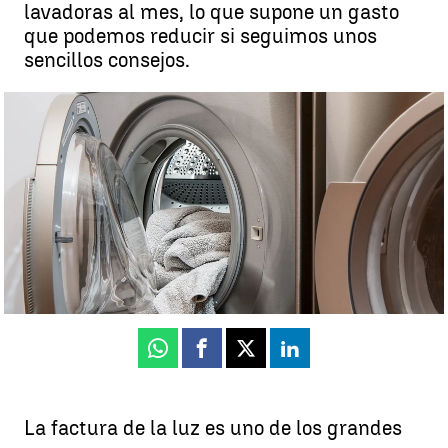
lavadoras al mes, lo que supone un gasto
que podemos reducir si seguimos unos
sencillos consejos.
Estos son los trucos para ahorrar a la hora de poner la lavadora |
Pixabay
Mabel Redondo
Publicado:
27 de julio de 2025, 19:38
Whatsapp
Facebook
X
Linkedin
La factura de la luz es uno de los grandes