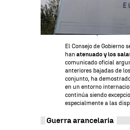
ocho rebajas consecutiva
depósito ha pasado del 4 
anticipaban esta pausa,
"necesaria" para evaluar
El Consejo de Gobierno s
han
atenuado y los sala
comunicado oficial argu
anteriores bajadas de los
conjunto, ha demostrado
en un entorno internacion
continúa siendo excepcio
especialmente a las disp
Guerra arancelaria