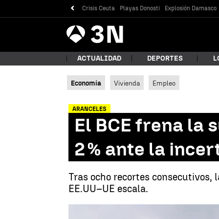
Crisis Ceuta
Playas Donosti
Explosión Damasco
Antena
Noticias
3
ACTUALIDAD
DEPORTES
L
Economía
Vivienda
Empleo
¿Qué
ARANCELES
El BCE frena la s
2 % ante la ince
Tras ocho recortes consecutivos, 
EE.UU–UE escala.
Bus