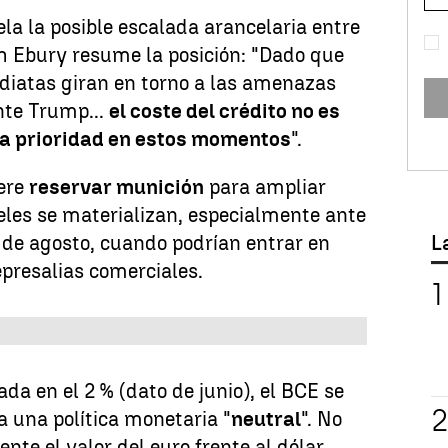
la la posible escalada arancelaria entre
ch Ebury resume la posición: "Dado que
diatas giran en torno a las amenazas
nte Trump...
el coste del crédito no es
a prioridad en estos momentos
".
iere
reservar munición
para ampliar
eles se materializan, especialmente ante
L
7 de agosto, cuando podrían entrar en
epresalias comerciales.
zada en el 2 % (dato de junio), el BCE se
 una política monetaria "
neutral
". No
nte el valor del euro frente al dólar,