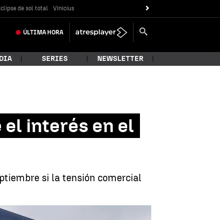
clipse de sol total
Vinicius
ÚLTIMA
HORA
DIA
SERIES
NEWSLETTER
el interés en el
ptiembre si la tensión comercial
El BCE frena la subida de tipos |
EFE