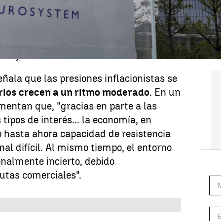
s, hasta el punto en que el tipo de
% al nivel actual. Los analistas ya
 calificada por muchos como una medida
 mejor el entorno económico volátil.
eñala que las presiones inflacionistas se
rios crecen a un ritmo moderado
. En un
mentan que, "gracias en parte a las
 tipos de interés... la economía, en
 hasta ahora capacidad de resistencia
al difícil. Al mismo tiempo, el entorno
nalmente incierto, debido
utas comerciales".