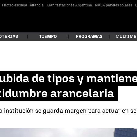
Tiroteo escuela Tailandia
Manifestaciones Argentina
NASA paneles solares
E
OTERÍAS
TIEMPO
PROGRAMAS
MULTIME
 estás buscando?
ubida de tipos y mantiene 
rtidumbre arancelaria
la institución se guarda margen para actuar en se
car