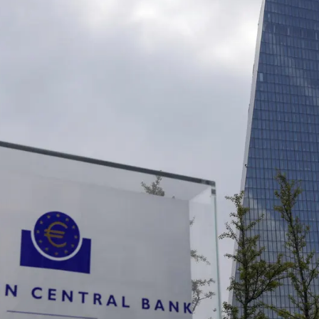
Whatsapp
Facebook
X
Linkedin
 (
BCE
) ha decidido
mantener los tipos
 vez concluido un ciclo de recortes
o. Desde junio pasado, se han producido