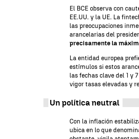
El BCE observa con caute
EE.UU. y la UE. La finte
las preocupaciones inme
arancelarias del preside
precisamente la máxim
La entidad europea pref
estímulos si estos aranc
las fechas clave del 1 y 
vigor tasas elevadas y r
Un política neutral
Con la inflación estabili
ubica en lo que denomina
obstante, vigila atentame