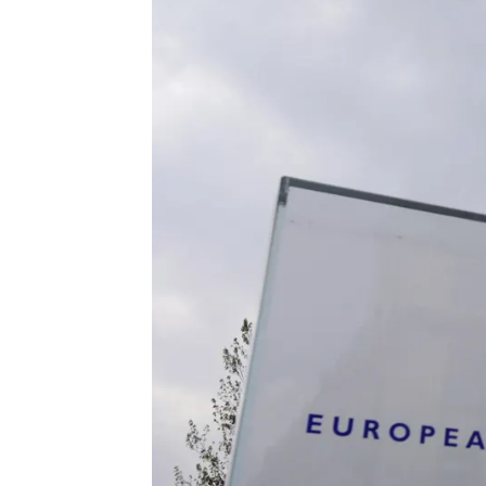
Celia de Santiago
Actualizado:
24 de julio de 2025, 16:19
Publicado:
24 de julio de 2025, 14:24
El Banco Central Europeo
de interés en el 2 % una
iniciado hace casi un añ