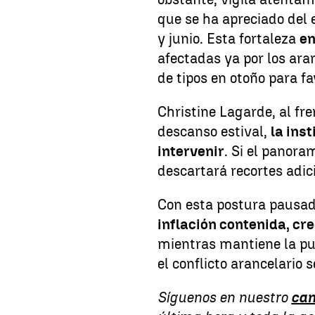
que se ha apreciado del e
y junio. Esta fortaleza
en
afectadas ya por los ara
de tipos en otoño para fa
Christine Lagarde, al fre
descanso estival,
la ins
intervenir
. Si el panora
descartará recortes adic
Con esta postura pausada
inflación contenida, cr
mientras mantiene la pue
el conflicto arancelario 
Síguenos en nuestro
can