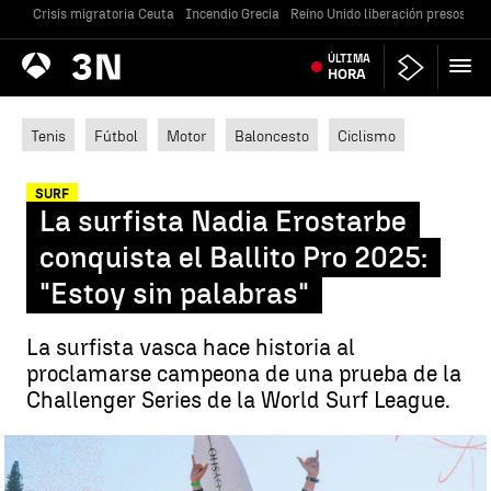
Crisis migratoria Ceuta
Incendio Grecia
Reino Unido liberación presos
Gu
Antena
ÚLTIMA
Noticias
3
HORA
Tenis
Fútbol
Motor
Baloncesto
Ciclismo
SURF
La surfista Nadia Erostarbe
conquista el Ballito Pro 2025:
"Estoy sin palabras"
La surfista vasca hace historia al
proclamarse campeona de una prueba de la
Challenger Series de la World Surf League.
La surfista Nadia Erostarbe conquista el Ballito Pro 2025: "Estoy
sin palabras" |
WWW.FESURF.ES