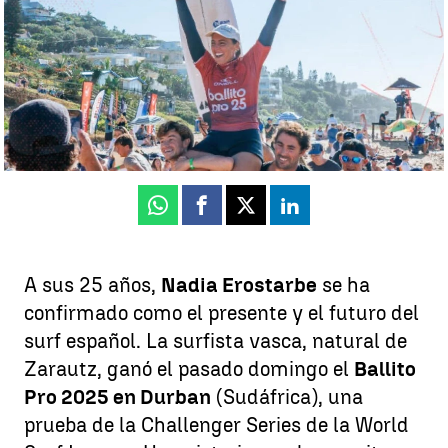
Guillermo F. Lascoiti
Publicado:
08 de julio de 2025, 10:50
Whatsapp
Facebook
X
Linkedin
A sus 25 años,
Nadia Erostarbe
se ha
confirmado como el presente y el futuro del
surf español. La surfista vasca, natural de
Zarautz, ganó el pasado domingo el
Ballito
Pro 2025 en Durban
(Sudáfrica), una
prueba de la Challenger Series de la World