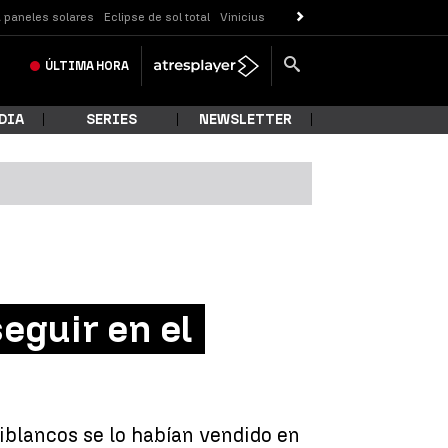
 paneles solares
Eclipse de sol total
Vinicius
ÚLTIMA
HORA
DIA
SERIES
NEWSLETTER
eguir en el
jiblancos se lo habían vendido en