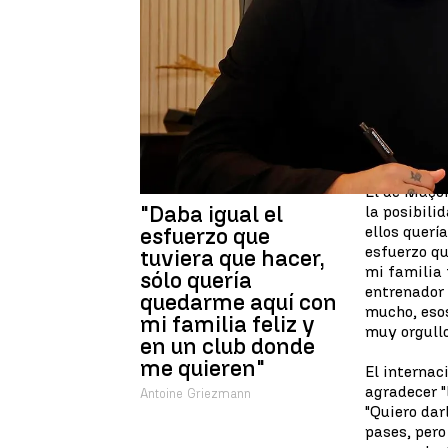
Antoine Griezmann
ha celeb
Atlético de Madrid
su única op
tuviera que hacer porque es lo
"Estoy muy feliz, es lo que que
atlético otra vez y disfrutar d
del estadio y de la afición, así
apuntado el francés.
El de Maçon
"Daba igual el
la posibili
ellos querí
esfuerzo que
esfuerzo qu
tuviera que hacer,
mi familia 
sólo quería
entrenador 
quedarme aquí con
mucho, eso
mi familia feliz y
muy orgullo
en un club donde
me quieren"
El internac
agradecer "l
Antoine Griezmann
"Quiero dar
pases, pero