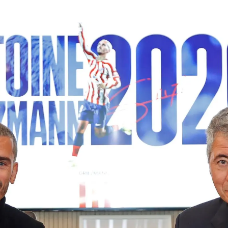
Griezmann: "Hic
Whatsapp
Facebook
X
Linkedin
2:26