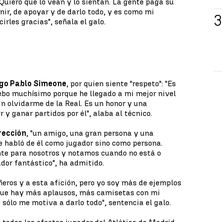
Quiero que lo vean y lo sientan. La gente paga su
nir, de apoyar y de darlo todo, y es como mi
irles gracias", señala el galo.
go Pablo Simeone
, por quien siente "respeto": "Es
debo muchísimo porque he llegado a mi mejor nivel
sin olvidarme de la Real. Es un honor y una
 y ganar partidos por él", alaba al técnico.
rección
, "un amigo, una gran persona y una
e habló de él como jugador sino como persona.
te para nosotros y notamos cuando no está o
ador fantástico", ha admitido.
eros y a esta afición, pero yo soy más de ejemplos
que hay más aplausos, más camisetas con mi
 sólo me motiva a darlo todo", sentencia el galo.