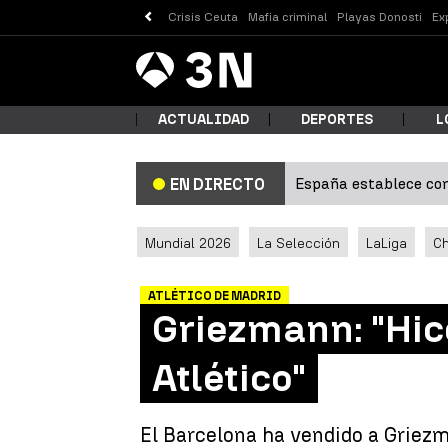
Crisis Ceuta
Mafia criminal
Playas Donosti
Ex
Antena
Noticias
3
ACTUALIDAD
DEPORTES
L
España establece con
EN DIRECTO
¿Qué
Mundial 2026
La Selección
LaLiga
C
ATLÉTICO DE MADRID
Griezmann: "Hice
Atlético"
Busc
El Barcelona ha vendido a Griezma