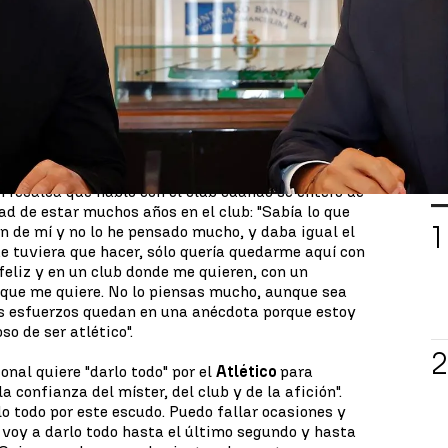
rado
su traspaso final hasta el año 2026 al
ción y por el que le "daba igual el esfuerzo" que
 que quería desde que regresó la temporada pasada.
ría desde que he llegado. Quería seguir aquí, ser un
e este club, de este entrenador, de los compañeros,
 que hice todo lo que podía para seguir", ha
L
 recalca que habló con el club cuando se enteró de
dad de estar muchos años en el club: "Sabía lo que
an de mí y no lo he pensado mucho, y daba igual el
e tuviera que hacer, sólo quería quedarme aquí con
feliz y en un club donde me quieren, con un
que me quiere. No lo piensas mucho, aunque sea
s esfuerzos quedan en una anécdota porque estoy
so de ser atlético".
ional quiere "darlo todo" por el
Atlético
para
a confianza del míster, del club y de la afición".
lo todo por este escudo. Puedo fallar ocasiones y
 voy a darlo todo hasta el último segundo y hasta