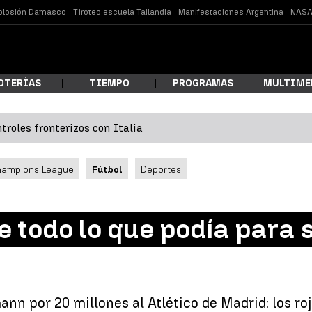
plosión Damasco
Tiroteo escuela Tailandia
Manifestaciones Argentina
NASA
OTERÍAS
TIEMPO
PROGRAMAS
MULTIME
troles fronterizos con Italia
 estás buscando?
hampions League
Fútbol
Deportes
 todo lo que podía para s
ar
nn por 20 millones al Atlético de Madrid: los ro