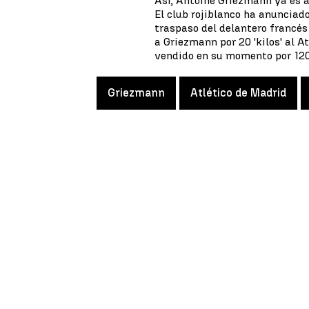
Así, Antoine Griezmann ya es a
El club rojiblanco ha anunciad
traspaso del delantero francés
a Griezmann por 20 'kilos' al At
vendido en su momento por 120
Griezmann
Atlético de Madrid