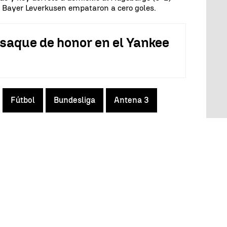
 Bayer Leverkusen empataron a cero goles.
 saque de honor en el Yankee
Fútbol
Bundesliga
Antena 3