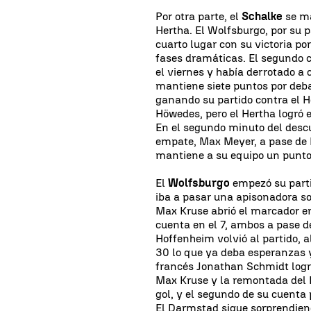
Por otra parte, el
Schalke
se ma
Hertha. El Wolfsburgo, por su p
cuarto lugar con su victoria p
fases dramáticas. El segundo cl
el viernes y había derrotado a 
mantiene siete puntos por deba
ganando su partido contra el H
Höwedes, pero el Hertha logró 
En el segundo minuto del des
empate, Max Meyer, a pase de L
mantiene a su equipo un punto
El
Wolfsburgo
empezó su parti
iba a pasar una apisonadora so
Max Kruse abrió el marcador en
cuenta en el 7, ambos a pase de
Hoffenheim volvió al partido, 
30 lo que ya deba esperanzas y
francés Jonathan Schmidt logró
Max Kruse y la remontada del 
gol, y el segundo de su cuenta 
El Darmstad sigue sorprendiend