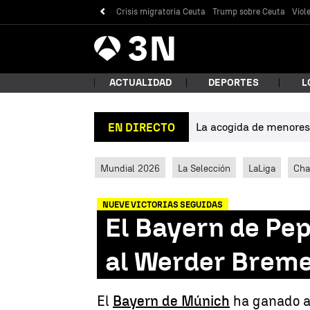
Crisis migratoria Ceuta
Trump sobre Ceuta
Viol
Antena
Noticias
3
ACTUALIDAD
DEPORTES
L
La acogida de menores 
EN DIRECTO
¿Qué
Mundial 2026
La Selección
LaLiga
Cha
NUEVE VICTORIAS SEGUIDAS
El Bayern de Pep
al Werder Brem
Bus
El
Bayern de Múnich
ha ganado al