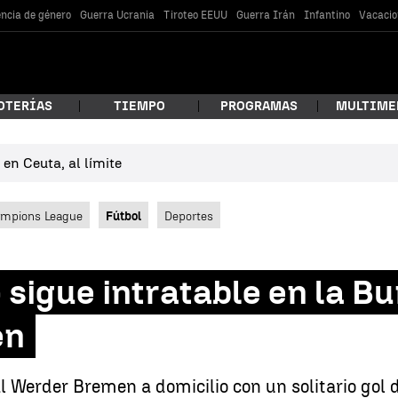
encia de género
Guerra Ucrania
Tiroteo EEUU
Guerra Irán
Infantino
Vacacio
OTERÍAS
TIEMPO
PROGRAMAS
MULTIME
en Ceuta, al límite
 estás buscando?
mpions League
Fútbol
Deportes
 sigue intratable en la B
en
car
 Werder Bremen a domicilio con un solitario gol 