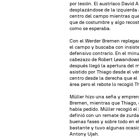
por lesión. El austríaco David 
desplazándose de la izquierda a
centro del campo mientras que
que de costumbre y algo recost
como se esperaba.
Con el Werder Bremen replegado
el campo y buscaba con insiste
defensivo contrario. En el minu
cabezazo de Robert Lewandowsk
después llegó la apertura del 
asistido por Thiago desde el vé
centro desde la derecha que el
área pero el rebote lo recogió T
Müller hizo una seña y emprend
Bremen, mientras que Thiago, q
había pedido. Müller recogió el
definió con un remate de zurda
buenas fases y sobre todo en e
bastante y tuvo algunas ocasio
Antony Ujah.