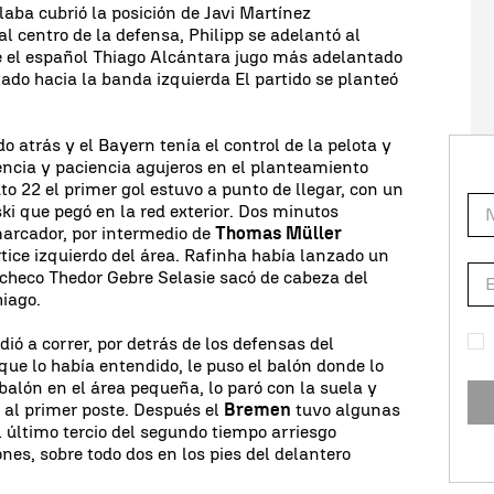
Alaba cubrió la posición de Javi Martínez
l centro de la defensa, Philipp se adelantó al
 el español Thiago Alcántara jugo más adelantado
ado hacia la banda izquierda El partido se planteó
 atrás y el Bayern tenía el control de la pelota y
ncia y paciencia agujeros en el planteamiento
to 22 el primer gol estuvo a punto de llegar, con un
i que pegó en la red exterior. Dos minutos
marcador, por intermedio de
Thomas Müller
rtice izquierdo del área. Rafinha había lanzado un
 checo Thedor Gebre Selasie sacó de cabeza del
hiago.
ió a correr, por detrás de los defensas del
ue lo había entendido, le puso el balón donde lo
 balón en el área pequeña, lo paró con la suela y
 al primer poste. Después el
Bremen
tuvo algunas
l último tercio del segundo tiempo arriesgo
nes, sobre todo dos en los pies del delantero