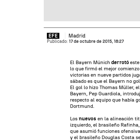
Madrid
EFE
Publicado:
17 de octubre de 2015, 18:27
El Bayern Múnich
derrotó
este
lo que firmó el mejor comienzo 
victorias en nueve partidos ju
sábado es que el Bayern no go
El gol lo hizo Thomas Müller, el
Bayern, Pep Guardiola, introduj
respecto al equipo que había g
Dortmund.
Los
nuevos
en la alineación ti
izquierdo, el brasileño Rafinha,
que asumió funciones ofensivas
y el brasileño Douglas Costa s