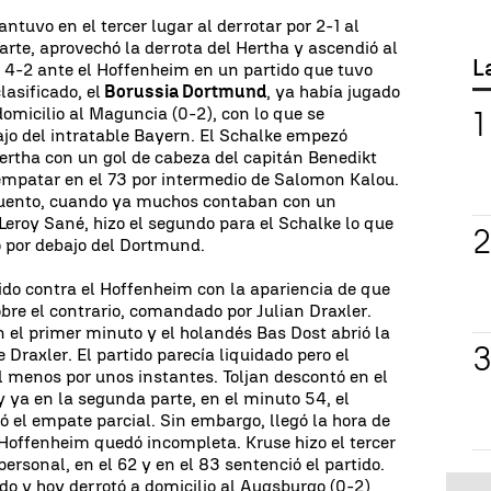
ntuvo en el tercer lugar al derrotar por 2-1 al
arte, aprovechó la derrota del Hertha y ascendió al
L
or 4-2 ante el Hoffenheim en un partido que tuvo
asificado, el
Borussia Dortmund
, ya había jugado
domicilio al Maguncia (0-2), con lo que se
jo del intratable Bayern. El Schalke empezó
ertha con un gol de cabeza del capitán Benedikt
empatar en el 73 por intermedio de Salomon Kalou.
cuento, cuando ya muchos contaban con un
eroy Sané, hizo el segundo para el Schalke lo que
 por debajo del Dortmund.
do contra el Hoffenheim con la apariencia de que
bre el contrario, comandado por Julian Draxler.
 el primer minuto y el holandés Bas Dost abrió la
 Draxler. El partido parecía liquidado pero el
al menos por unos instantes. Toljan descontó en el
 ya en la segunda parte, en el minuto 54, el
 el empate parcial. Sin embargo, llegó la hora de
Hoffenheim quedó incompleta. Kruse hizo el tercer
personal, en el 62 y en el 83 sentenció el partido.
o y hoy derrotó a domicilio al Augsburgo (0-2)