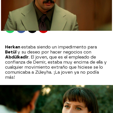
Sara Ruiz
Madrid
Publicado:
04 de octubre de 2022, 18:38
Whatsapp
Facebook
X
Flipboard
Herkan
estaba siendo un impedimento para
Betül
y su deseo por hacer negocios con
Abdülkadir
. El joven, que es el empleado de
confianza de Demir, estaba muy encima de ella y
cualquier movimiento extraño que hiciese se lo
comunicaba a Züleyha. ¡La joven ya no podía
más!
Betül
quería hacer y deshacer a su manera, pero
su presencia se lo impedía. Así que decidió
ganárselo y así tenderle una trampa. Abdülkadir
le dijo a la joven que la mejor manera de
conseguirlo era seduciéndole. ¡Ella podría hacerlo