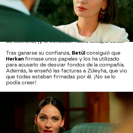
fácilmente! La joven aceptó y
lo invitó a cenar
,
aunque no tuvo el resultado esperado.
Por ese motivo,
se presentó en su casa y le dijo
que la habían estafado
.
Betül
le contó a
Herkan
que había gastado 20 mil liras en contestadores
de teléfono, ¡y el vendedor había desaparecido!
Tras ganarse su confianza,
Betül
consiguió que
Herkan
firmase unos papeles y los ha utilizado
para acusarlo de desviar fondos de la compañía.
Además, le enseñó las facturas a Züleyha, que vio
que todas estaban firmadas por él. ¡No se lo
podía creer!
Ahora la mujer de Demir se ha enfrentado a
Herkan
. El empleado de confianza de la empresa
ha intentado explicarlo todo a
Züleyha
, pero ella
no se cree ninguna de sus palabras. Piensa que
solo quiere echarle la culpa a
Betül
.