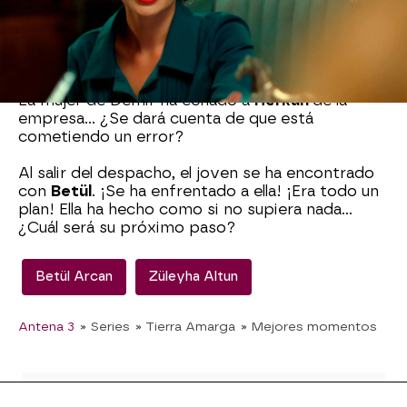
“Ella me tendió una trampa, soy inocente”, ha
insistido. Pero
Züleyha
ya no se fía de él… ¡Y
quiere que pague de inmediato todo ese dinero!
Si no lo hace, irá a prisión.
La mujer de Demir ha echado a
Herkan
de la
empresa… ¿Se dará cuenta de que está
cometiendo un error?
Al salir del despacho, el joven se ha encontrado
con
Betül
. ¡Se ha enfrentado a ella! ¡Era todo un
plan! Ella ha hecho como si no supiera nada…
¿Cuál será su próximo paso?
Betül Arcan
Züleyha Altun
Antena 3
» Series
» Tierra Amarga
» Mejores momentos