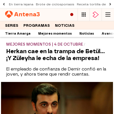
En tierra lejana
Brote de ciclosporiasis
Receta tortilla de pist
Antena
3
SERIES
PROGRAMAS
NOTICIAS
Tierra Amarga
Mejores momentos
Noticias
Avanc
MEJORES MOMENTOS | 4 DE OCTUBRE
Herkan cae en la trampa de Betül…
¡Y Züleyha le echa de la empresa!
El empleado de confianza de Demir confió en la
joven, y ahora tiene que rendir cuentas.