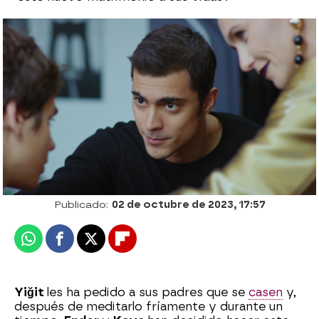
Sahika vuelve a malmeterle a Erim: “Tu
madre se casa con Kaya”
Patri Bea
Publicado:
02 de octubre de 2023, 17:57
Whatsapp
Facebook
X
Flipboard
Yiğit
les ha pedido a sus padres que se
casen
y,
después de meditarlo fríamente y durante un