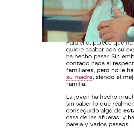
Zeynep y Alihan
están v
ha descubierto una dura
y ahora solo está centr
Para ello, parece que h
quiere acabar con su ex
ha hecho pasar. Sin emb
contado nada al respec
familiares, pero no le h
su madre
, siendo el me
familia!
La joven ha hecho mucho
sin saber lo que realme
conseguido algo de
est
casa de las afueras, y 
pareja y varios paseos.