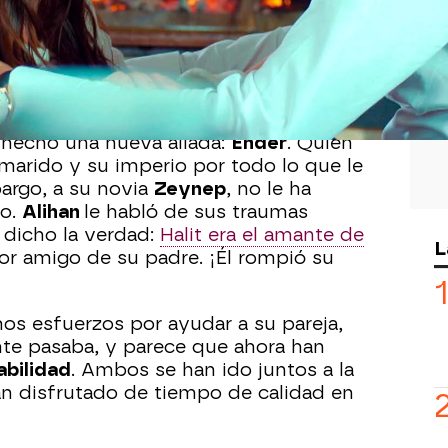
iviendo unos días convulsos. El joven
 verdad sobre el pasado de su familia,
ado en una cosa…
¡Destruir a Halit!
a hecho una nueva aliada:
Ender
. Quien
marido y su imperio por todo lo que le
argo, a su novia
Zeynep
, no le ha
to.
Alihan
le habló de sus traumas
a dicho la verdad:
Halit era el amante de
L
jor amigo de su padre. ¡Él rompió su
s esfuerzos por ayudar a su pareja,
nte pasaba, y parece que ahora han
abilidad
. Ambos se han ido juntos a la
han disfrutado de tiempo de calidad en