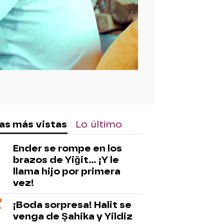
as más vistas
Lo último
Ender se rompe en los
brazos de Yiğit… ¡Y le
llama hijo por primera
vez!
¡Boda sorpresa! Halit se
venga de Şahika y Yildiz