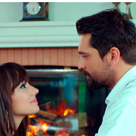
 que firme unos documentos, ¿qué es lo que p
han tras su crisis: “Nosotros no somos malas 
Whatsapp
Facebook
X
Flipboa
:59