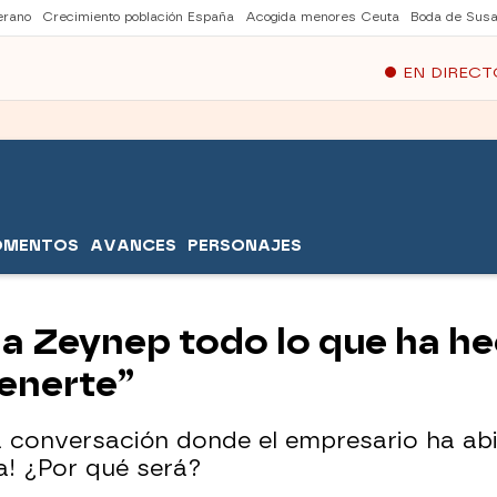
erano
Crecimiento población España
Acogida menores Ceuta
Boda de Susa
EN DIRECT
OMENTOS
AVANCES
PERSONAJES
 a Zeynep todo lo que ha he
tenerte”
a conversación donde el empresario ha ab
a! ¿Por qué será?