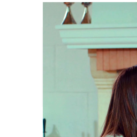
Alihan engaña a Zeynep para
Zeynep trata de calmar a Ali
Ana Bermejo Lillo
Publicado:
05 de mayo de 2023, 17