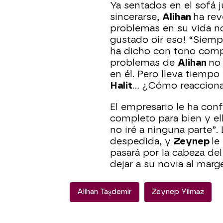
Ya sentados en el sofá 
sincerarse,
Alihan
ha rev
problemas en su vida no
gustado oír eso! “Siemp
ha dicho con tono compre
problemas de
Alihan
no 
en él. Pero lleva tiempo
Halit
… ¿Cómo reacciona
El empresario le ha con
completo para bien y ell
no iré a ninguna parte”.
despedida, y
Zeynep
le
pasará por la cabeza de
dejar a su novia al mar
Alihan Taşdemir
Zeynep Yilmaz