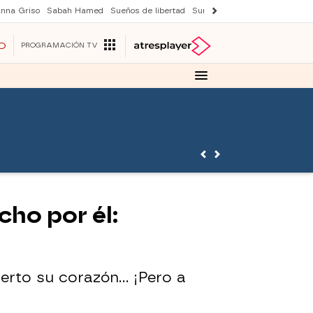
nna Griso
Sabah Hamed
Sueños de libertad
Suri y Tom Cruise
Una nuev
O
PROGRAMACIÓN TV
cho por él:
ierto su corazón… ¡Pero a