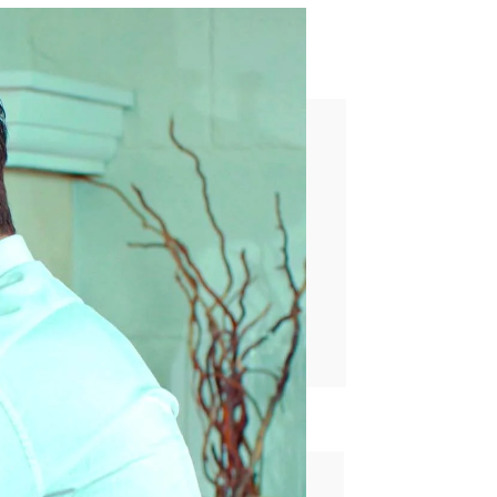
retende?
personas”
rd