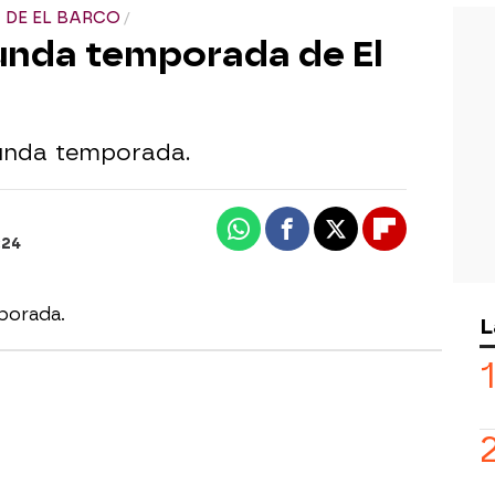
 DE EL BARCO
gunda temporada de El
unda temporada.
Whatsapp
Facebook
X
Flipboard
:24
porada.
L