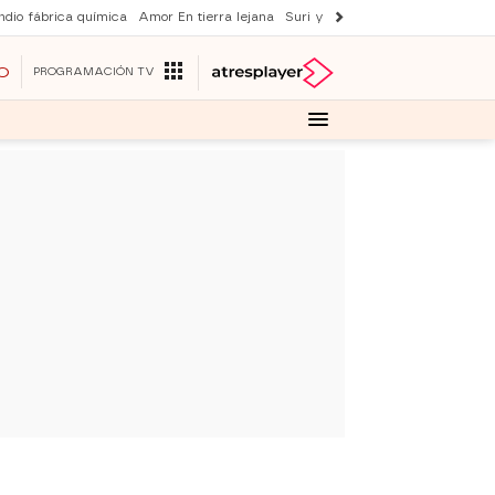
ndio fábrica química
Amor En tierra lejana
Suri y Tom Cruise
La ruleta de 
O
PROGRAMACIÓN TV