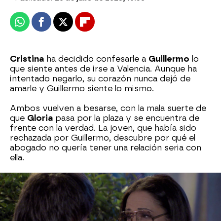
Whatsapp
Facebook
X
Flipboard
Cristina
ha decidido confesarle a
Guillermo
lo
que siente antes de irse a Valencia. Aunque ha
intentado negarlo, su corazón nunca dejó de
amarle y Guillermo siente lo mismo.
Ambos vuelven a besarse, con la mala suerte de
que
Gloria
pasa por la plaza y se encuentra de
frente con la verdad. La joven, que había sido
rechazada por Guillermo, descubre por qué el
abogado no quería tener una relación seria con
ella.
Ciriaco
está a punto de irse a Manchester con
Maribel
y, aunque casarse antes parecía
imposible, Quintero les ha conseguido colar en el
registro civil. ¡La boda se celebrará mañana!