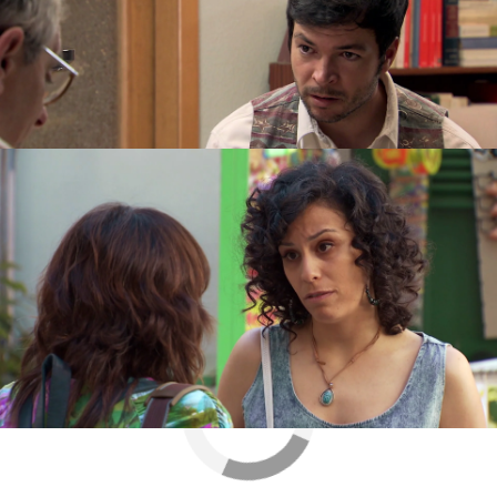
comentarle a su
Rocío
sus planes de futuro.
Para sorpresa de la farmacéutica, su hermana
quiere volverse a las Alpujarras con Martín. Sin
embargo, eso supondría separarse de Rocío y
Hugo
, y debe comunicárselo al padre del bebé...
Antena 3
» Series
» Amar es para siempre
» Capítulos