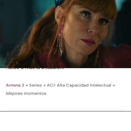
Tras un gesto de compañerismo, al parecer, de
Timothée hacia Daphné, al regalarle un café, esta
última se dirige inmediatamente al despacho de
su jefa para denunciar un caso de acoso sexual.
La agente de policía, según dice ella misma, no
quiere caer en la tentación de su compañero, ya
que anteriormente ya había estado con gente
del mismo equipo. Céline, con el rostro
desencajado por no creer lo que estaba oyendo,
ha accedido a hablar con Timothée para que no
fuese a más la situación.
Antena 3
» Series
» ACI: Alta Capacidad Intelectual
»
Mejores momentos