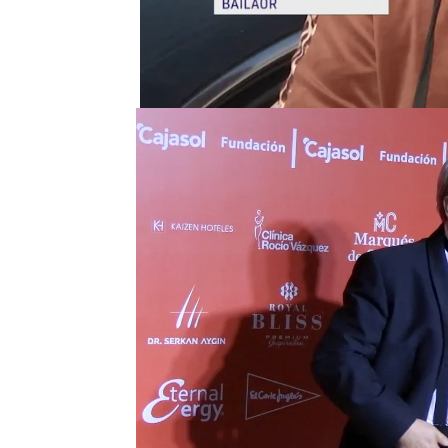
Antonio Canales
pasa p
vulnerabilidad. La caser
inquiokupa
y asegura qu
acumulando una
deuda 
El bailaor no se había 
contra ella en redes soc
y una
"embustera
" con 
cercana
. Según él,
han 
casera Pilar lo niega: "
para decir que pasamos
Canales ha dado unas ú
que ha intentado saldar
dinero.
"He querido paga
Pilar sigue manteniendo
Canales se marche. "Si 
en un juzgado,
yo lo que