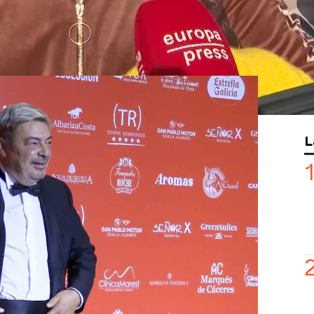
or uno de sus momentos de mayor
a de su vivienda en Madrid le acusa de
e lleva
7 meses sin pagar el alquiler
,
de 5.000 euros
.
pronunciado hasta ahora, que ha cargado
iales, tachándola de ser una
"traidora"
la que solía mantener una
relación muy
L
veraneado juntos en Asturias
, pero su
Es un embustero,
ha cogido una foto mía
 un verano juntos
".
ltimas declaraciones, donde asegura
 su deuda, pero Pilar no acepta su
r y no me deja"
, ha advertido el bailaor.
 que lo único que quiere es que
él me quiere pagar, que meta el dinero
 quiero es que se vaya
", ha