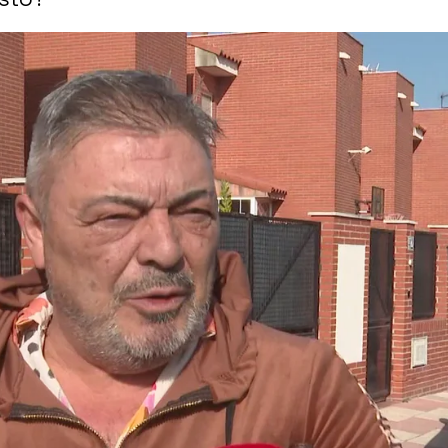
Whatsapp
Facebook
X
Flipboa
38