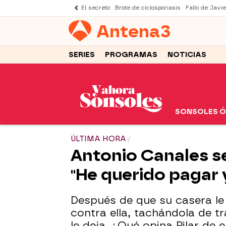
El secreto
Brote de ciclosporiasis
Fallo de Javi
Antena
3
SERIES
PROGRAMAS
NOTICIAS
SONSOLES 
ÚLTIMA HORA
Antonio Canales se
"He querido pagar 
Después de que su casera le 
contra ella, tachándola de t
le deja. ¿Qué opina Pilar de 