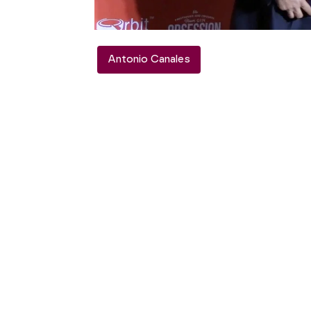
sentenciado la casera, 
guerra entre Canales y 
Antonio Canales