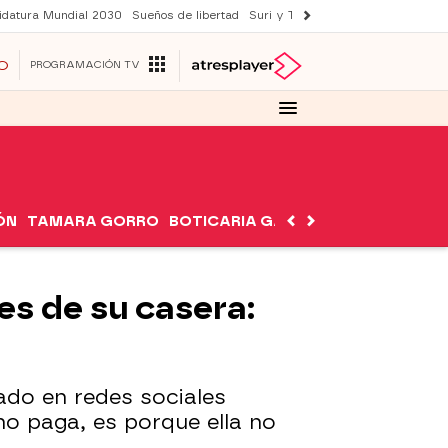
idatura Mundial 2030
Sueños de libertad
Suri y Tom Cruise
YAS verano
O
PROGRAMACIÓN TV
ÓN
TAMARA GORRO
BOTICARIA GARCÍA
NUTRIMÁN
es de su casera:
ado en redes sociales
no paga, es porque ella no