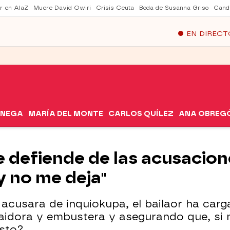
er en AlaZ
Muere David Owiri
Crisis Ceuta
Boda de Susanna Griso
Cand
EN DIRECT
ÓNEGA
MARÍA DEL MONTE
CARLOS QUÍLEZ
ANA OBREG
 defiende de las acusacion
y no me deja"
acusara de inquiokupa, el bailaor ha carg
raidora y embustera y asegurando que, si 
esto?