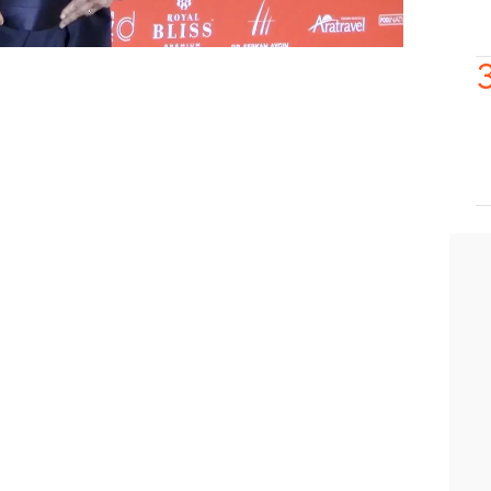
desesperada. ¿Cuándo terminará la
su casera?