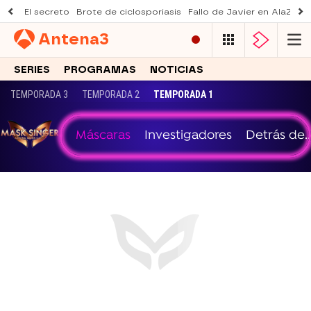
El secreto
Brote de ciclosporiasis
Fallo de Javier en AlaZ
Mu
Antena
3
SERIES
PROGRAMAS
NOTICIAS
TEMPORADA 3
TEMPORADA 2
TEMPORADA 1
Máscaras
Investigadores
Detrás de..