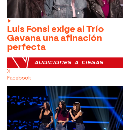
Luis Fonsi exige al Trío
Gavana una afinación
perfecta
AUDICIONES A CIEGAS
X
Facebook