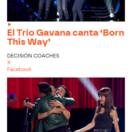
El Trío Gavana canta ‘Born
This Way’
DECISIÓN COACHES
X
Facebook