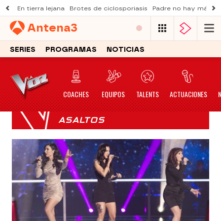
En tierra lejana
Brotes de ciclosporiasis
Padre no hay más q
Antena
3
SERIES
PROGRAMAS
NOTICIAS
COACHES
EQUIPOS
TALENTS
ACTUACIONES
ASALTOS