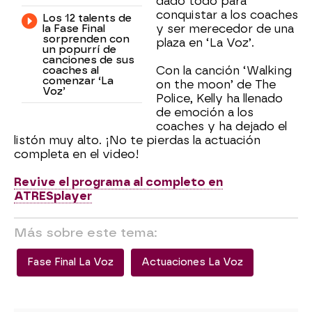
dado todo para
conquistar a los coaches
Los 12 talents de
la Fase Final
y ser merecedor de una
sorprenden con
plaza en ‘La Voz’.
un popurrí de
canciones de sus
coaches al
Con la canción ‘Walking
comenzar ‘La
on the moon’ de The
Voz’
Police, Kelly ha llenado
de emoción a los
coaches y ha dejado el
listón muy alto. ¡No te pierdas la actuación
completa en el video!
Revive el programa al completo en
ATRESplayer
Más sobre este tema:
Fase Final La Voz
Actuaciones La Voz