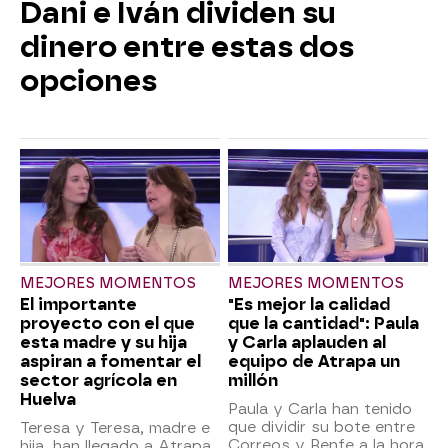
Dani e Iván dividen su
dinero entre estas dos
opciones
MEJORES MOMENTOS
MEJORES MOMENTOS
El importante
"Es mejor la calidad
proyecto con el que
que la cantidad": Paula
esta madre y su hija
y Carla aplauden al
aspiran a fomentar el
equipo de Atrapa un
sector agrícola en
millón
Huelva
Paula y Carla han tenido
que dividir su bote entre
Teresa y Teresa, madre e
Correos y Renfe a la hora
hija, han llegado a Atrapa