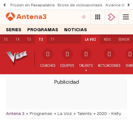
Frozen en Pasapalabra
Brote de ciclosporiasis
Avance Una n
Antena
3
SERIES
PROGRAMAS
NOTICIAS
T5
T4
T3
T2
T1
LA VOZ
KIDS
SENIOR
COACHES
EQUIPOS
TALENTS
ACTUACIONES
DIAR
-
Antena 3
» Programas
» La Voz
» Talents
» 2020 - Kelly