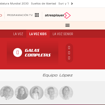
idatura Mundial 2030
Sueños de libertad
Suri y Tom Cruise
YAS verano
O
PROGRAMACIÓN TV
LA VOZ
LA VOZ KIDS
LA VOZ SENIOR
GALAS
COMPLETAS
Equipo López