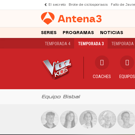
El secreto
Brote de ciclosporiasis
Fallo de Javi
Antena
3
SERIES
PROGRAMAS
NOTICIAS
TEMPORADA 4
TEMPORADA 3
TEMPORADA 
COACHES
EQUIPOS
Equipo Bisbal