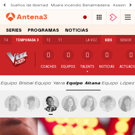
Sueños de libertad
Muere incendio Benalmádena
Asesinato a
Antena
3
SERIES
PROGRAMAS
NOTICIAS
T4
TEMPORADA 3
T2
T1
LA VOZ
KIDS
SENIOR
COACHES
EQUIPOS
TALENTS
NOTICIAS
ACTUACI
Equipo Bisbal
Equipo Yatra
Equipo Aitana
Equipo López