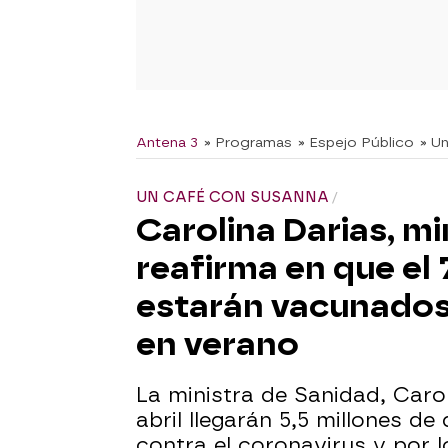
Antena 3
» Programas
» Espejo Público
» U
UN CAFÉ CON SUSANNA
Carolina Darias, mi
reafirma en que el
estarán vacunados 
en verano
La ministra de Sanidad, Caro
abril llegarán 5,5 millones d
contra el coronavirus y por l