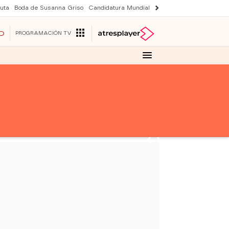
uta
Boda de Susanna Griso
Candidatura Mundial 2030
Avance Sueños de 
O
PROGRAMACIÓN TV