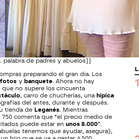
dato que dispara la referencia del
 del precio de la vida: en 2025 las
2% con respecto al año pasado. Nos
al coste, no al número de fieles. La
ociación Española de Consumidores
0… palabra de padres y abuelos]]
L
ompras preparando el gran día. Los
fotos
y
banquete
. Ahora no hay
 que no supere los cincuenta
táculo
, carro de chucherías, una
hípica
rafías del antes, durante y después.
su tienda de
Leganés
. Mientras
e 750 comenta que “el precio medio de
itados puede estar en
unos 8.000
”.
s abuelas tenemos que ayudar, asegura),
 un hijo que se va a gastar 6.500.