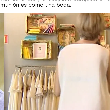
comunión es como una boda.
Whatsapp
Facebook
X
Flipboa
37