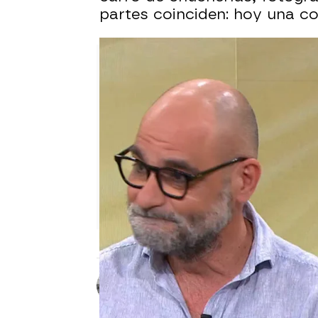
partes coinciden: hoy una 
Raúl García
Publicado:
23 de abril de 2025, 14: