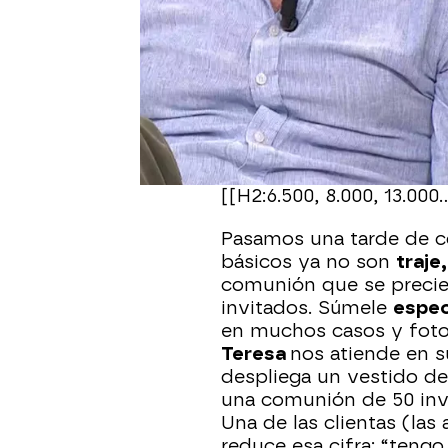
Queremos comprobar un 
IPC para medir la subida
comuniones
suben un 1
referimos por supuesto, 
estadística es de la As
(
AEC
).
[[H2:6.500, 8.000, 13.00
Pasamos una tarde de c
básicos ya no son
traje,
comunión que se precie
invitados. Súmele
espec
en muchos casos y fotog
Teresa
nos atiende en 
despliega un vestido d
una comunión de 50 inv
Una de las clientas (la
reduce esa cifra: “tengo