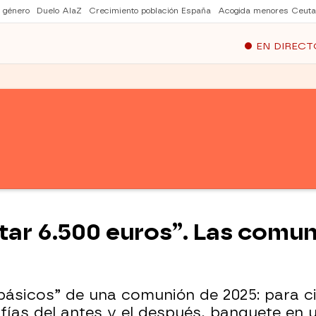
e género
Duelo AlaZ
Crecimiento población España
Acogida menores Ceuta
EN DIRECT
astar 6.500 euros”. Las com
ásicos” de una comunión de 2025: para c
fías del antes y el después, banquete en 