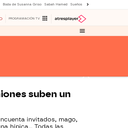
Boda de Susanna Griso
Sabah Hamed
Sueños de libertad
Suri y Tom Cr
O
PROGRAMACIÓN TV
uniones suben un
incuenta invitados, mago,
una hípica… Todas las