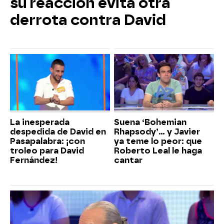
su reacción evita otra
derrota contra David
La inesperada
Suena ‘Bohemian
despedida de David en
Rhapsody’... y Javier
Pasapalabra: ¡con
ya teme lo peor: que
troleo para David
Roberto Leal le haga
Fernández!
cantar