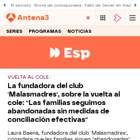
El secreto
Brote de ciclosporiasis
Fallo de Javier en AlaZ
Mu
Antena
3
SERIES
PROGRAMAS
NOTICIAS
VUELTA AL COLE
La fundadora del club
'Malasmadres', sobre la vuelta al
cole: "Las familias seguimos
abandonadas sin medidas de
conciliación efectivas"
Laura Baena, fundadora del club 'Malasmadres',
considera que las familias siguen "abandonadas"