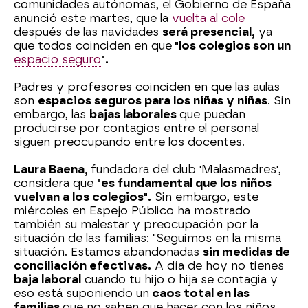
comunidades autónomas, el Gobierno de España
anunció este martes, que la
vuelta al cole
después de las navidades
será presencial,
ya
que todos coinciden en que
"los colegios son un
espacio seguro
".
Padres y profesores coinciden en que las aulas
son
espacios seguros para los niñas y niñas
. Sin
embargo, las
bajas laborales
que puedan
producirse por contagios entre el personal
siguen preocupando entre los docentes.
Laura Baena,
fundadora del club 'Malasmadres',
considera que
"es fundamental que los niños
vuelvan a los colegios".
Sin embargo, este
miércoles en Espejo Público ha mostrado
también su malestar y preocupación por la
situación de las familias: "Seguimos en la misma
situación. Estamos abandonadas
sin medidas de
conciliación efectivas.
A día de hoy no tienes
baja laboral
cuando tu hijo o hija se contagia y
eso está suponiendo un
caos total en las
familias
que no saben que hacer con los niños,