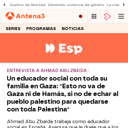
Sueños de libertad
Detenido violencia de género
La ruleta d
Antena
3
SERIES
PROGRAMAS
NOTICIAS
ENTREVISTA A AHMAD ABU ZBEIDA
Un educador social con toda su
familia en Gaza: "Esto no va de
Gaza ni de Hamás, si no de echar al
pueblo palestino para quedarse
con toda Palestina"
Ahmad Abu Zbeida trabaja como educador
social en España. Asegura que le duele que a los