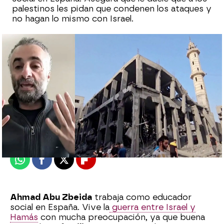
palestinos les pidan que condenen los ataques y
no hagan lo mismo con Israel.
Laura Simón
Publicado:
23 de octubre de 2023, 10:45
Whatsapp
Facebook
X
Flipboard
Ahmad Abu Zbeida
trabaja como educador
social en España. Vive la
guerra entre Israel y
Hamás
con mucha preocupación, ya que buena